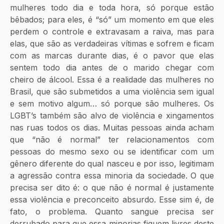
mulheres todo dia e toda hora, só porque estão 
bêbados; para eles, é “só” um momento em que eles 
perdem o controle e extravasam a raiva, mas para 
elas, que são as verdadeiras vítimas e sofrem e ficam 
com as marcas durante dias, é o pavor que elas 
sentem todo dia antes de o marido chegar com 
cheiro de álcool. Essa é a realidade das mulheres no 
Brasil, que são submetidos a uma violência sem igual 
e sem motivo algum… só porque são mulheres. Os 
LGBT’s também são alvo de violência e xingamentos 
nas ruas todos os dias. Muitas pessoas ainda acham 
que “não é normal” ter relacionamentos com 
pessoas do mesmo sexo ou se identificar com um 
gênero diferente do qual nasceu e por isso, legitimam 
a agressão contra essa minoria da sociedade. O que 
precisa ser dito é: o que não é normal é justamente 
essa violência e preconceito absurdo. Esse sim é, de 
fato, o problema. Quanto sangue precisa ser 
derrubado para que essa minorias fiquem livres deste 