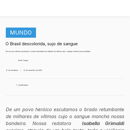
MUNDO
O Brasil descolorida, sujo de sangue
De um povo heróico escutamos o brado retumbante de milhares de vítimas cujo o sangue mancha nossa bandeira.
Ornito Vargas
6 min de leitura
•
13 de novembro de 2019
7
visualizações
De um povo heróico escutamos o brado retumbante 
de milhares de vítimas cujo o sangue mancha nossa 
bandeira. Nossa redatora  
Isabella Grimaldi