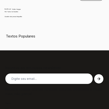
Escrito por
Ornito Vargas
Há 7 anos na Gazeta
Usuário não possui biografia
Textos Populares
Inscreva-se em nossa newsletter
Receba nossas últimas notícias, colunas, podcasts e muito
mais, não perca!
Páginas
Sobre