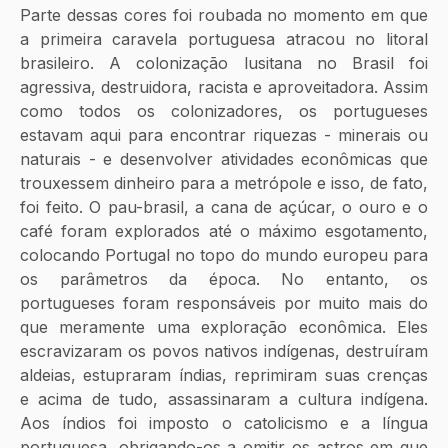
Parte dessas cores foi roubada no momento em que 
a primeira caravela portuguesa atracou no litoral 
brasileiro. A colonização lusitana no Brasil foi 
agressiva, destruidora, racista e aproveitadora. Assim 
como todos os colonizadores, os portugueses 
estavam aqui para encontrar riquezas - minerais ou 
naturais - e desenvolver atividades econômicas que 
trouxessem dinheiro para a metrópole e isso, de fato, 
foi feito. O pau-brasil, a cana de açúcar, o ouro e o 
café foram explorados até o máximo esgotamento, 
colocando Portugal no topo do mundo europeu para 
os parâmetros da época. No entanto, os 
portugueses foram responsáveis por muito mais do 
que meramente uma exploração econômica. Eles 
escravizaram os povos nativos indígenas, destruíram 
aldeias, estupraram índias, reprimiram suas crenças 
e acima de tudo, assassinaram a cultura indígena. 
Aos índios foi imposto o catolicismo e a língua 
portuguesa, obrigando-os a omitir os astros em que 