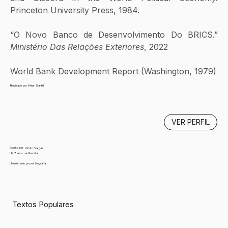
Princeton University Press, 1984. 
“O Novo Banco de Desenvolvimento Do BRICS.” 
Ministério Das Relações Exteriores
, 2022
World Bank Development Report (Washington, 1979) 
Revisado por Artur Santilli
VER PERFIL
Escrito por
Ornito Vargas
Há 7 anos na Gazeta
Usuário não possui biografia
Textos Populares