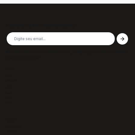
Inscreva-se em nossa newsletter
Receba nossas últimas notícias, colunas, podcasts e muito
mais, não perca!
Páginas
Sobre
Notícias/Textos
Colunas
GazeTVs
Podcasts
Revistas
Membros
Recursos
Política de Privacidade
Termos de Uso