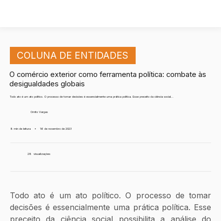
COLUNA DE ENTIDADES
O comércio exterior como ferramenta política: combate às
desigualdades globais
Todo ato é um ato político. O processo de tomar decisões é essencialmente uma prática política. Esse preceito da ciência social...
Ornito Vargas
8 min de leitura
•
16 de novembro de 2023
28
visualizações
Todo ato é um ato político. O processo de tomar 
decisões é essencialmente uma prática política. Esse 
preceito da ciência social possibilita a análise do 