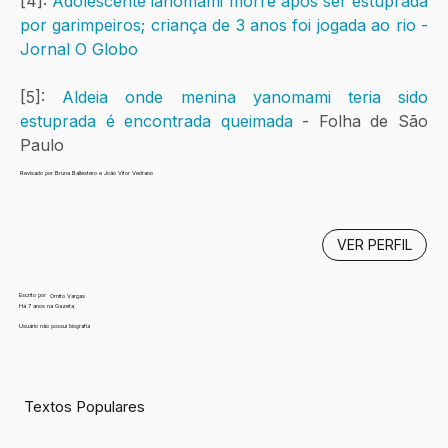
[4]: 
Adolescente ianomâmi morre após ser estuprada 
por garimpeiros; criança de 3 anos foi jogada ao rio - 
Jornal O Globo
[5]: 
Aldeia onde menina yanomami teria sido 
estuprada é encontrada queimada
 - Folha de São 
Paulo
Revisado por Bruna Ballestero e João Vitor Vedrano
VER PERFIL
Escrito por
Ornito Vargas
Há 7 anos na Gazeta
Usuário não possui biografia
Textos Populares