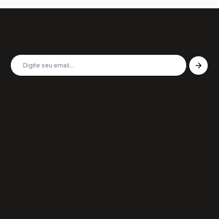
Inscreva-se em nossa newsletter
Receba nossas últimas notícias, colunas, podcasts e muito
mais, não perca!
Páginas
Sobre
Notícias/Textos
Colunas
GazeTVs
Podcasts
Revistas
Membros
Recursos
Política de Privacidade
Termos de Uso