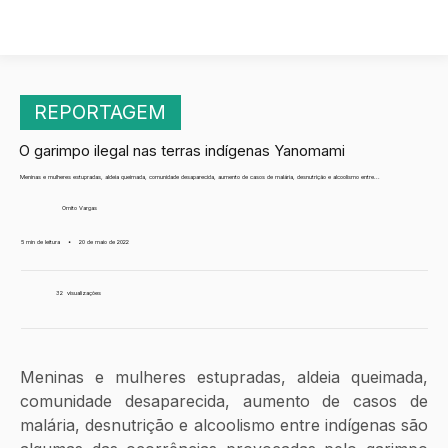
REPORTAGEM
O garimpo ilegal nas terras indígenas Yanomami
Meninas e mulheres estupradas, aldeia queimada, comunidade desaparecida, aumento de casos de malária, desnutrição e alcoolismo entre...
Ornito Vargas
5 min de leitura
•
20 de maio de 2022
32
visualizações
Meninas e mulheres estupradas, aldeia queimada, 
comunidade desaparecida, aumento de casos de 
malária, desnutrição e alcoolismo entre indígenas são 