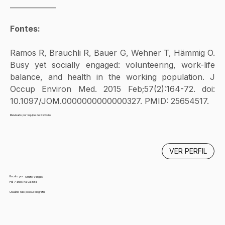
_____________
Fontes: 
Ramos R, Brauchli R, Bauer G, Wehner T, Hämmig O. 
Busy yet socially engaged: volunteering, work-life 
balance, and health in the working population. J 
Occup Environ Med. 2015 Feb;57(2):164-72. doi: 
10.1097/JOM.0000000000000327. PMID: 25654517.
Revisado por Equipe de Revisão
VER PERFIL
Escrito por
Ornito Vargas
Há 7 anos na Gazeta
Usuário não possui biografia