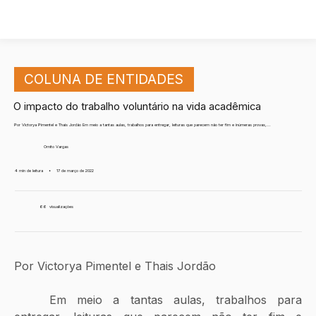
COLUNA DE ENTIDADES
O impacto do trabalho voluntário na vida acadêmica
Por Victorya Pimentel e Thais Jordão Em meio a tantas aulas, trabalhos para entregar, leituras que parecem não ter fim e inúmeras provas,...
Ornito Vargas
4 min de leitura
•
17 de março de 2022
66
visualizações
Por Victorya Pimentel e Thais Jordão
	Em meio a tantas aulas, trabalhos para 