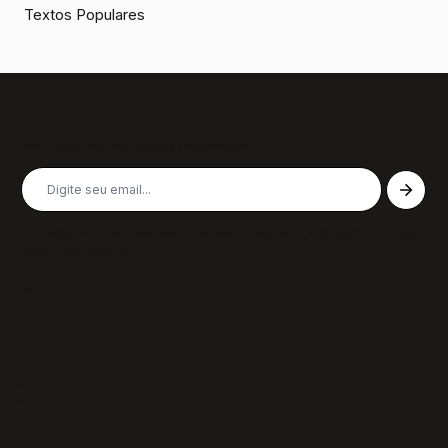
Textos Populares
Inscreva-se em nossa newsletter
Receba nossas últimas notícias, colunas, podcasts e muito
mais, não perca!
Páginas
Sobre
Notícias/Textos
Colunas
GazeTVs
Podcasts
Revistas
Membros