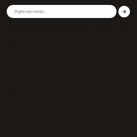
Receba nossas últimas notícias, colunas, podcasts e muito
mais, não perca!
Páginas
Sobre
Notícias/Textos
Colunas
GazeTVs
Podcasts
Revistas
Membros
Recursos
Política de Privacidade
Termos de Uso