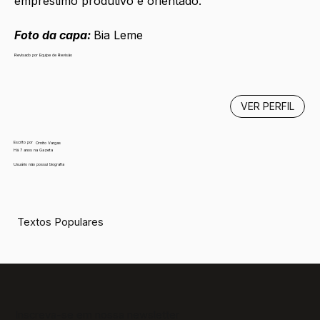
empréstimo produtivo e orientado. 
Foto da capa: 
Bia Leme
Revisado por Equipe de Revisão
VER PERFIL
Escrito por
Ornito Vargas
Há 7 anos na Gazeta
Usuário não possui biografia
Textos Populares
Inscreva-se em nossa newsletter