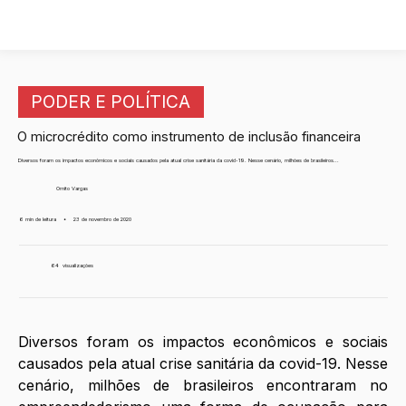
PODER E POLÍTICA
O microcrédito como instrumento de inclusão financeira
Diversos foram os impactos econômicos e sociais causados pela atual crise sanitária da covid-19. Nesse cenário, milhões de brasileiros...
Ornito Vargas
6 min de leitura
•
23 de novembro de 2020
64
visualizações
Diversos foram os impactos econômicos e sociais 
causados pela atual crise sanitária da covid-19. Nesse 
cenário, milhões de brasileiros encontraram no 