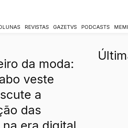
OLUNAS
REVISTAS
GAZETVS
PODCASTS
MEM
Últim
eiro da moda:
abo veste
iscute a
ção das
na era digital