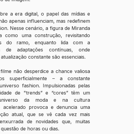
re a era digital, o papel das mídias e 
não apenas influenciam, mas redefinem 
ion. Nesse cenário, a figura de Miranda 
a como uma construção, revisitando 
nais do ramo, enquanto lida com a 
a de adaptações contínuas, onde 
e atualização constante são essenciais.
filme não desperdice a chance valiosa 
s superficialmente – a constante 
niverso fashion. Impulsionadas pelas 
finidade de "trends” e “cores” têm um 
universo da moda e na cultura 
o acelerado provoca e denuncia uma 
ração atual, que se vê cada vez mais 
nxurrada de novidades que, muitas 
questão de horas ou dias. 