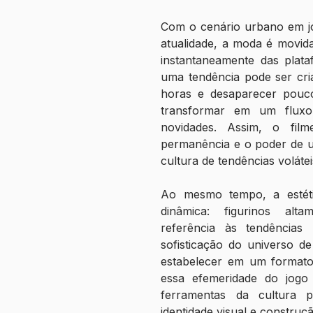
Com o cenário urbano em jog
atualidade, a moda é movida
instantaneamente das plata
uma tendência pode ser cri
horas e desaparecer pouc
transformar em um fluxo
novidades. Assim, o film
permanência e o poder de u
cultura de tendências voláteis
Ao mesmo tempo, a estétic
dinâmica: figurinos alt
referência às tendências
sofisticação do universo d
estabelecer em um formato 
essa efemeridade do jogo f
ferramentas da cultura 
identidade visual e constru