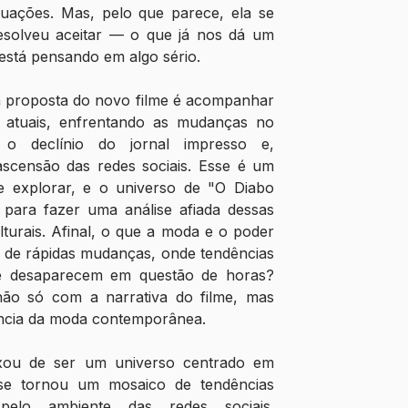
nuações. Mas, pelo que parece, ela se 
resolveu aceitar — o que já nos dá um 
 está pensando em algo sério.
a proposta do novo filme é acompanhar 
 atuais, enfrentando as mudanças no 
 declínio do jornal impresso e, 
scensão das redes sociais. Esse é um 
e explorar, e o universo de "O Diabo 
 para fazer uma análise afiada dessas 
turais. Afinal, o que a moda e o poder 
de rápidas mudanças, onde tendências 
e desaparecem em questão de horas? 
ão só com a narrativa do filme, mas 
ncia da moda contemporânea.
ixou de ser um universo centrado em 
se tornou um mosaico de tendências 
pelo ambiente das redes sociais. 