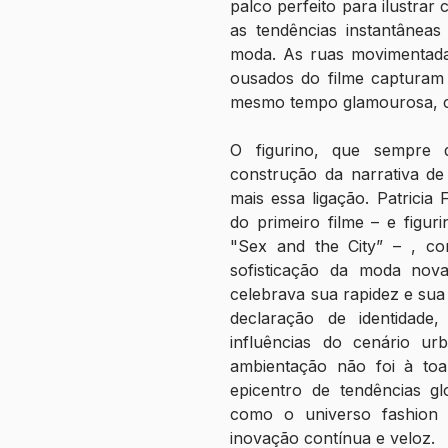
palco perfeito para ilustrar 
as tendências instantânea
moda. As ruas movimentadas,
ousados do filme capturam
mesmo tempo glamourosa, c
O figurino, que sempre 
construção da narrativa de
mais essa ligação. Patricia 
do primeiro filme – e figur
"Sex and the City” – , con
sofisticação da moda nov
celebrava sua rapidez e sua
declaração de identidade,
influências do cenário ur
ambientação não foi à toa
epicentro de tendências gl
como o universo fashion 
inovação contínua e veloz.