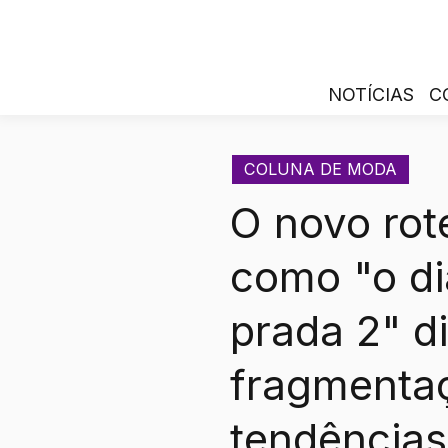
NOTÍCIAS
C
COLUNA DE MODA
O novo rot
como "o di
prada 2" d
fragmenta
tendências 