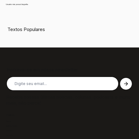
Usuário não possui biografia
Textos Populares
Inscreva-se em nossa newsletter
Receba nossas últimas notícias, colunas, podcasts e muito
mais, não perca!
Páginas
Sobre
Notícias/Textos
Colunas
GazeTVs