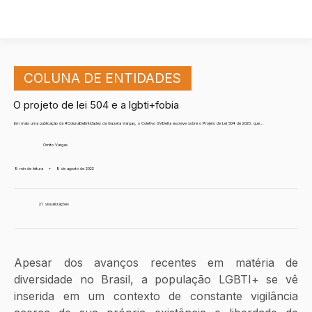
COLUNA DE ENTIDADES
O projeto de lei 504 e a lgbti+fobia
Em mais uma publicação da #ColunaDeEntidades da Gazeta Vargas, o Coletivo GVDelta escreve sobre o Projeto de Lei 504 de 2020, que...
Ornito Vargas
8 min de leitura
•
8 de agosto de 2022
21
visualizações
Apesar dos avanços recentes em matéria de 
diversidade no Brasil, a população LGBTI+ se vê 
inserida em um contexto de constante vigilância 