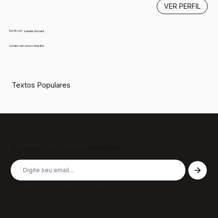
VER PERFIL
Escrito por
Isabella Grimaldi
Usuário não possui biografia
Textos Populares
Inscreva-se em nossa newsletter
Receba nossas últimas notícias, colunas, podcasts e muito
mais, não perca!