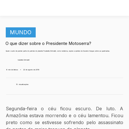
MUNDO
O que dizer sobre o Presidente Motoserra?
Qual o custo de perder parte do pulmão do planeta? Isabella Grimaldi, como redatora, expõe a opinião da Gazeta Vargas sobre as queimadas.
Isabella Grimaldi
6 min de leitura
•
22 de agosto de 2019
10
visualizações
Segunda-feira o céu ficou escuro. De luto. A 
Amazônia estava morrendo e o céu lamentou. Ficou 
preto como se estivesse sofrendo pelo assassinato 