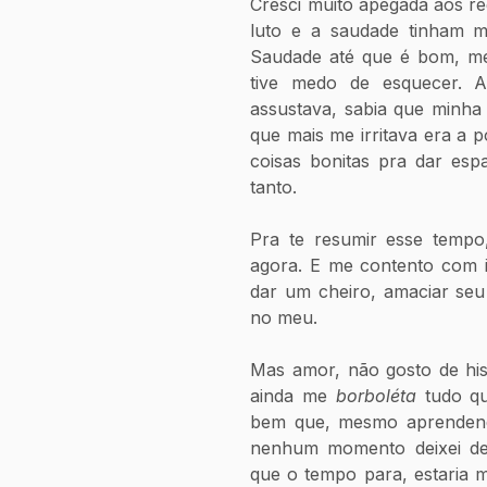
Cresci muito apegada aos re
luto e a saudade tinham m
Saudade até que é bom, me
tive medo de esquecer. 
assustava, sabia que minha
que mais me irritava era a p
coisas bonitas pra dar esp
tanto.
Pra te resumir esse tempo,
agora. E me contento com i
dar um cheiro, amaciar seu 
no meu.
Mas amor, não gosto de hist
ainda me 
borboléta
 tudo qu
bem que, mesmo aprendendo
nenhum momento deixei de 
que o tempo para, estaria m