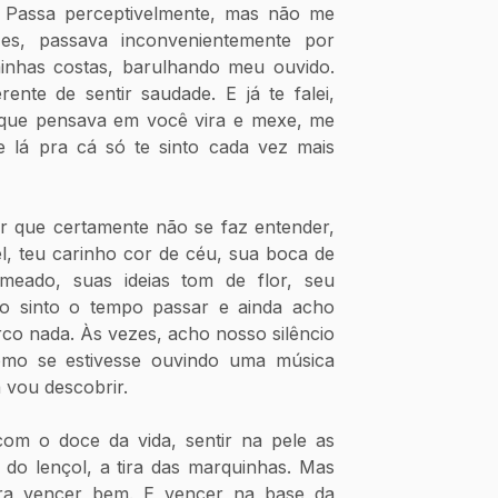
. Passa perceptivelmente, mas não me 
es, passava inconvenientemente por 
minhas costas, barulhando meu ouvido. 
erente de sentir saudade. E já te falei, 
que pensava em você vira e mexe, me 
e lá pra cá só te sinto cada vez mais 
r que certamente não se faz entender, 
, teu carinho cor de céu, sua boca de 
meado, suas ideias tom de flor, seu 
go sinto o tempo passar e ainda acho 
co nada. Às vezes, acho nosso silêncio 
omo se estivesse ouvindo uma música 
vou descobrir. 
m o doce da vida, sentir na pele as 
 do lençol, a tira das marquinhas. Mas 
ra vencer bem. E vencer na base da 