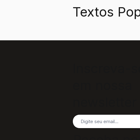
Textos Pop
Inscreva-s
em nossa
newsletter
Receba no