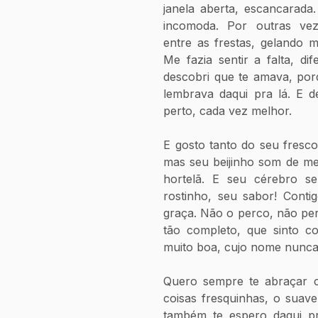
janela aberta, escancarada
incomoda. Por outras vez
entre as frestas, gelando 
Me fazia sentir a falta, dif
descobri que te amava, por
lembrava daqui pra lá. E d
perto, cada vez melhor.
E gosto tanto do seu fresco
mas seu beijinho som de mel
hortelã. E seu cérebro se
rostinho, seu sabor! Conti
graça. Não o perco, não per
tão completo, que sinto c
muito boa, cujo nome nunca 
Quero sempre te abraçar co
coisas fresquinhas, o suave
também te espero daqui p