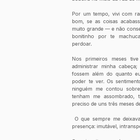
Por um tempo, vivi com rai
bom, se as coisas acabass
muito grande — e não conseg
bonitinho por te machuc
perdoar.
Nos primeiros meses tive
administrar minha cabeça;
fossem além do quanto eu
poder te ver. Os sentiment
ninguém me contou sobre
tenham me assombrado, t
preciso de uns três meses d
 O que sempre me deixava quentinha era a forma de sentir tua 
presença: imutável, intranspo