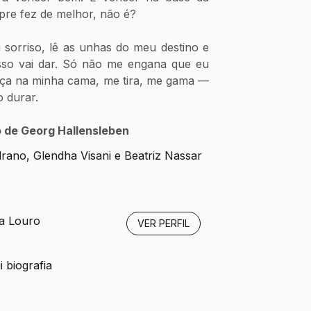
pre fez de melhor, não é? 
sorriso, lê as unhas do meu destino e 
isso vai dar. Só não me engana que eu 
aça na minha cama, me tira, me gama — 
 durar. 
 de Georg Hallensleben 
rano, Glendha Visani e Beatriz Nassar
a Louro
VER PERFIL
 biografia