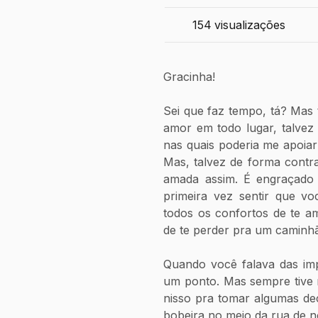
154
visualizações
Gracinha! 
Sei que faz tempo, tá? Mas 
amor em todo lugar, talvez t
nas quais poderia me apoiar
Mas, talvez de forma contra
amada assim. É engraçado v
primeira vez sentir que v
todos os confortos de te a
de te perder pra um caminhã
Quando você falava das impre
um ponto. Mas sempre tive 
nisso pra tomar algumas deci
bobeira no meio da rua de n