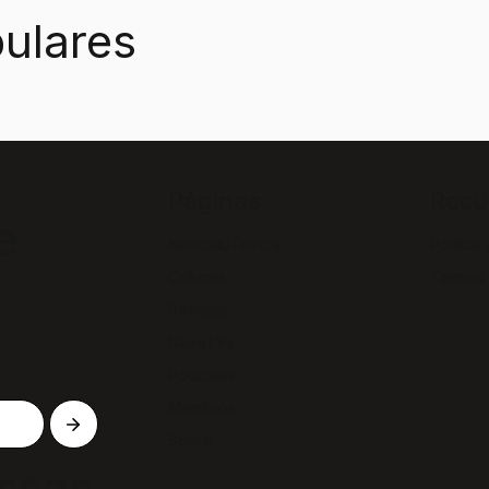
ulares
Páginas
Recu
e
Notícias/Textos
Política
Colunas
Termos
Revistas
GazeTVs
Podcasts
Membros
Sobre
ssas