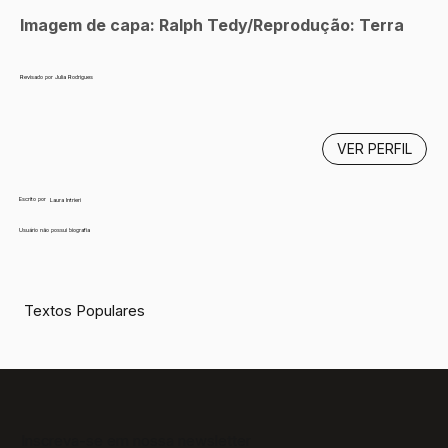
Imagem de capa: Ralph Tedy/Reprodução: Terra
Revisado por Julia Rodrigues
VER PERFIL
Escrito por
Laura Intrieri
Usuário não possui biografia
Textos Populares
Inscreva-se em nossa newsletter