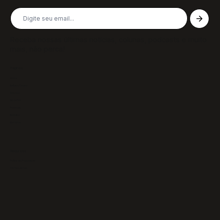
Receba nossas últimas notícias, colunas, podcasts e muito
mais, não perca!
Páginas
Sobre
Notícias/Textos
Colunas
GazeTVs
Podcasts
Revistas
Membros
Recursos
Política de Privacidade
Termos de Uso