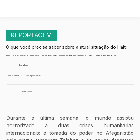
REPORTAGEM
O que você precisa saber sobre a atual situação do Haiti
Durante a última semana, o mundo assistiu horrorizado a duas crises humanitárias internacionais: a tomada do poder no Afeganistão pelo...
Laura Intrieri
5 min de leitura
•
18 de agosto de 2021
39
visualizações
Durante a última semana, o mundo assistiu 
horrorizado a duas crises humanitárias 
internacionais: a tomada do poder no Afeganistão 