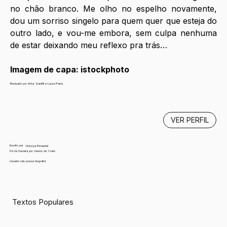
no chão branco. Me olho no espelho novamente, 
dou um sorriso singelo para quem quer que esteja do 
outro lado, e vou-me embora, sem culpa nenhuma 
de estar deixando meu reflexo pra trás… 
Imagem de capa: istockphoto
Revisado por Artur Santilli e Luiza Parisi
VER PERFIL
Escrito por
Victorya Pimentel
Foi da Gazeta por menos de 1 mês
Usuário não possui biografia
Textos Populares