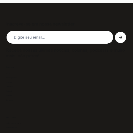
Inscreva-se em nossa newsletter
Receba nossas últimas notícias, colunas, podcasts e muito
mais, não perca!
Páginas
Sobre
Notícias/Textos
Colunas
GazeTVs
Podcasts
Revistas
Membros
Recursos
Política de Privacidade
Termos de Uso