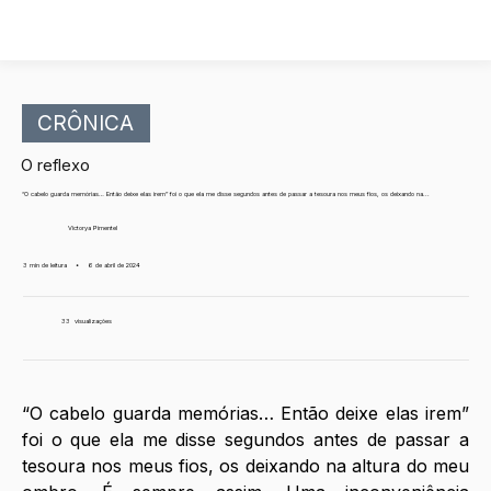
CRÔNICA
O reflexo
“O cabelo guarda memórias… Então deixe elas irem” foi o que ela me disse segundos antes de passar a tesoura nos meus fios, os deixando na...
Victorya Pimentel
3 min de leitura
•
6 de abril de 2024
33
visualizações
“O cabelo guarda memórias… Então deixe elas irem” 
foi o que ela me disse segundos antes de passar a 
tesoura nos meus fios, os deixando na altura do meu 