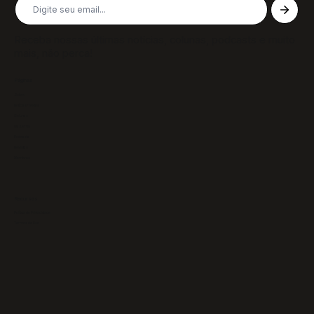
Receba nossas últimas notícias, colunas, podcasts e muito
mais, não perca!
Páginas
Sobre
Notícias/Textos
Colunas
GazeTVs
Podcasts
Revistas
Membros
Recursos
Política de Privacidade
Termos de Uso