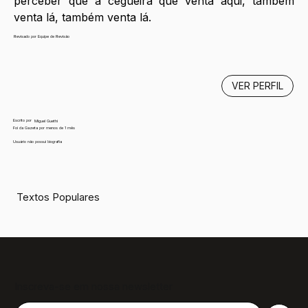
perceber que a cegueira que venta aqui, também 
venta lá, também venta lá.
Revisado por Equipe de Revisão
VER PERFIL
Escrito por
Miguel Guethi
Foi da Gazeta por menos de 1 mês
Usuário não possui biografia
Textos Populares
Inscreva-se em nossa newsletter