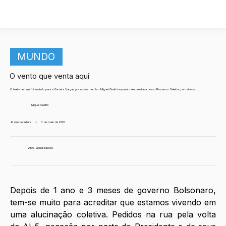
MUNDO
O vento que venta aqui
O texto de hoje foi enviado para a Gazeta Vargas por nosso membro Miguel Guethi enquanto ele prestava nosso Processo Seletivo, e trata-se...
Miguel Guethi
6 min de leitura
•
3 de maio de 2020
265
visualizações
Depois de 1 ano e 3 meses de governo Bolsonaro, 
tem-se muito para acreditar que estamos vivendo em 
uma alucinação coletiva. Pedidos na rua pela volta 