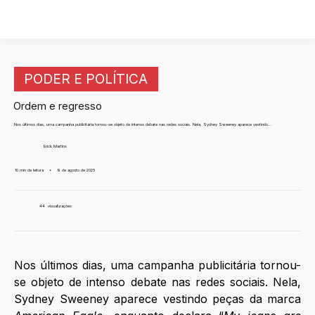
PODER E POLÍTICA
Ordem e regresso
Nos últimos dias, uma campanha publicitária tornou-se objeto de intenso debate nas redes sociais. Nela, Sydney Sweeney aparece vestindo...
Erick Martins
10 min de leitura
•
9 de agosto de 2025
44
visualizações
Nos últimos dias, uma campanha publicitária tornou-
se objeto de intenso debate nas redes sociais. Nela, 
Sydney Sweeney aparece vestindo peças da marca 