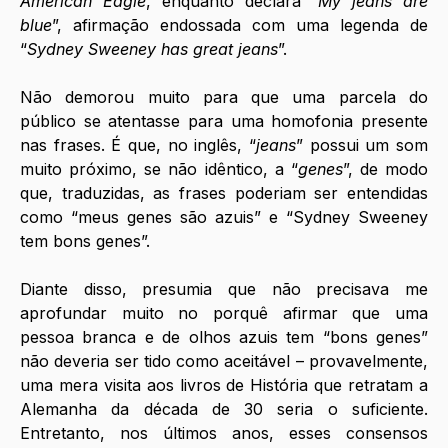
American Eagle
, enquanto declara “
My jeans are 
blue
”, afirmação endossada com uma legenda de 
“
Sydney Sweeney has great jeans
”.  
Não demorou muito para que uma parcela do 
público se atentasse para uma homofonia presente 
nas frases. É que, no inglês, “
jeans
” possui um som 
muito próximo, se não idêntico, a “
genes
”, de modo 
que, traduzidas, as frases poderiam ser entendidas 
como “meus genes são azuis” e “Sydney Sweeney 
tem bons genes”. 
Diante disso, presumia que não precisava me 
aprofundar muito no porquê afirmar que uma 
pessoa branca e de olhos azuis tem “bons genes” 
não deveria ser tido como aceitável – provavelmente, 
uma mera visita aos livros de História que retratam a 
Alemanha da década de 30 seria o suficiente. 
Entretanto, nos últimos anos, esses consensos 