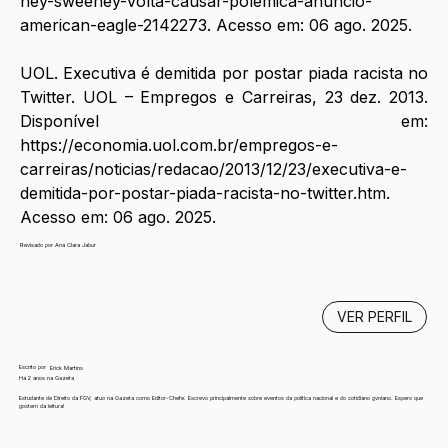
ney-sweeney-volta-causar-polemica-anuncio-
american-eagle-2142273
. Acesso em: 06 ago. 2025.
UOL. Executiva é demitida por postar piada racista no 
Twitter. UOL – Empregos e Carreiras, 23 dez. 2013. 
Disponível em: 
https://economia.uol.com.br/empregos-e-
carreiras/noticias/redacao/2013/12/23/executiva-e-
demitida-por-postar-piada-racista-no-twitter.htm
. 
Acesso em: 06 ago. 2025.
Revisado por Ana Clara Jabur
VER PERFIL
Escrito por
Erick Martins
Há 2 anos na Gazeta
Estudante de Direito da FGV, atuo na Gazeta como Editor-Chefe. Escrevo principalmente sobre eventos da política nacional e do cotidiano gvniano. Espero que
gostem da leitura!