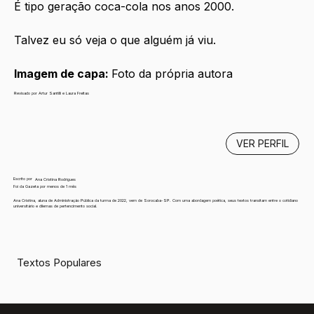
É tipo geração coca-cola nos anos 2000.
Talvez eu só veja o que alguém já viu.
Imagem de capa: 
Foto da própria autora
Revisado por Artur Santilli e Laura Freitas
VER PERFIL
Escrito por
Ana Cristina Rodrigues
Foi da Gazeta por menos de 1 mês
Ana Cristina, aluna de Administração Pública da turma de 2022, vem de Sorocaba-SP. Com uma abordagem poética, seus textos transitam entre o cotidiano
universitário e dilemas de pertencimento social.
Textos Populares