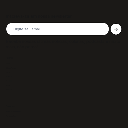
Inscreva-se em nossa newsletter
Receba nossas últimas notícias, colunas, podcasts e muito
mais, não perca!
Páginas
Sobre
Notícias/Textos
Colunas
GazeTVs
Podcasts
Revistas
Membros
Recursos
Política de Privacidade
Termos de Uso