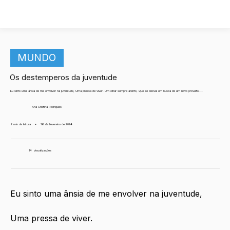
MUNDO
Os destemperos da juventude
Eu sinto uma ânsia de me envolver na juventude, Uma pressa de viver. Um olhar sempre atento, Que se desvia em busca de um novo proveito....
Ana Cristina Rodrigues
2 min de leitura
•
16 de fevereiro de 2024
14
visualizações
Eu sinto uma ânsia de me envolver na juventude,
Uma pressa de viver.