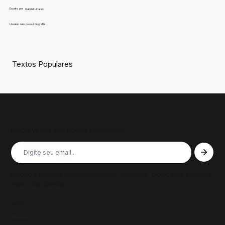
Escrito por
Gabriel Linares
Usuário não possui biografia
Textos Populares
Inscreva-se em nossa newsletter
Receba nossas últimas notícias, colunas, podcasts e muito
mais, não perca!
Páginas
Sobre
Notícias/Textos