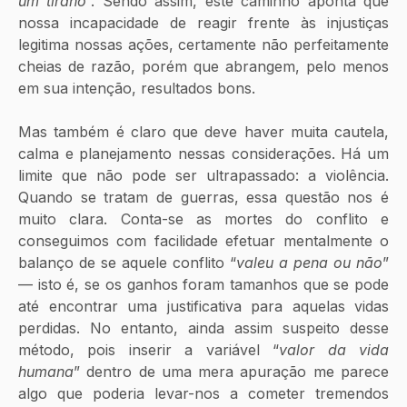
um tirano
”. Sendo assim, este caminho aponta que 
nossa incapacidade de reagir frente às injustiças 
legitima nossas ações, certamente não perfeitamente 
cheias de razão, porém que abrangem, pelo menos 
em sua intenção, resultados bons.
Mas também é claro que deve haver muita cautela, 
calma e planejamento nessas considerações. Há um 
limite que não pode ser ultrapassado: a violência. 
Quando se tratam de guerras, essa questão nos é 
muito clara. Conta-se as mortes do conflito e 
conseguimos com facilidade efetuar mentalmente o 
balanço de se aquele conflito “
valeu a pena ou não
” 
— isto é, se os ganhos foram tamanhos que se pode 
até encontrar uma justificativa para aquelas vidas 
perdidas. No entanto, ainda assim suspeito desse 
método, pois inserir a variável “
valor da vida 
humana
” dentro de uma mera apuração me parece 
algo que poderia levar-nos a cometer tremendos 