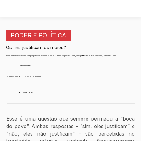
PODER E POLÍTICA
Os fins justificam os meios?
Essa é uma questão que sempre permeou a “boca do povo”. Ambas respostas – “sim, eles justificam” e “não, eles não justificam” – são...
Gabriel Linares
10 min de leitura
•
3 de junho de 2021
248
visualizações
Essa é uma questão que sempre permeou a “boca 
do povo”. Ambas respostas – “sim, eles justificam” e 
“não, eles não justificam” – são percebidas no 