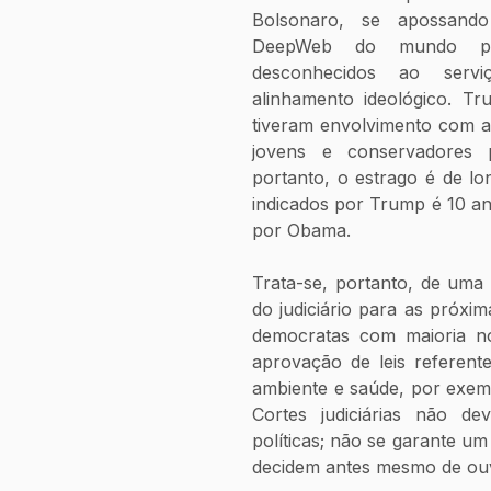
Bolsonaro, se apossand
DeepWeb do mundo pol
desconhecidos ao servi
alinhamento ideológico. T
tiveram envolvimento com as
jovens e conservadores p
portanto, o estrago é de lo
indicados por Trump é 10 an
por Obama.
Trata-se, portanto, de uma e
do judiciário para as próx
democratas com maioria no
aprovação de leis referente
ambiente e saúde, por exemp
Cortes judiciárias não de
políticas; não se garante um
decidem antes mesmo de ouv