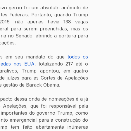
tivo gerou foi um absoluto acúmulo de 
es Federais. Portanto, quando Trump 
016, não apenas havia 138 vagas 
eral para serem preenchidas, mas os 
ria no Senado, abrindo a porteira para 
cações.
zes em seu mandato do que 
todos os 
écadas nos EUA
, totalizando 217 até o 
rativos, Trump apontou, em quatro 
e juízes para as Cortes de Apelações 
de gestão de Barack Obama.
acto dessa onda de nomeações é a já 
Apelações, que foi responsável pela 
 importantes do governo Trump, como 
ento emergencial para a construção do 
p tem feito abertamente inúmeras 