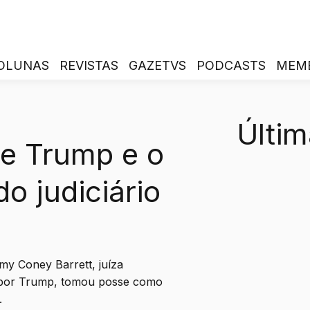
OLUNAS
REVISTAS
GAZETVS
PODCASTS
MEM
Últim
de Trump e o
o judiciário
Amy Coney Barrett, juíza
a por Trump, tomou posse como
.