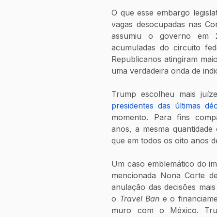
O que esse embargo legisla
vagas desocupadas nas Cort
assumiu o governo em 2
acumuladas do circuito fed
Republicanos atingiram maio
uma verdadeira onda de indi
Trump escolheu mais juí
presidentes das últimas d
momento. Para fins compa
anos, a mesma quantidade d
que em todos os oito anos 
Um caso emblemático do imp
mencionada Nona Corte de 
anulação das decisões mais
o 
Travel Ban
 e o financiam
muro com o México. Trum