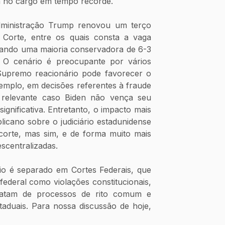
da no cargo em tempo recorde.
ministração Trump renovou um terço 
orte, entre os quais consta a vaga 
ando uma maioria conservadora de 6-3 
 O cenário é preocupante por vários 
upremo reacionário pode favorecer o 
emplo, em decisões referentes à fraude 
de relevante caso Biden não vença seu 
nificativa. Entretanto, o impacto mais 
blicano sobre o judiciário estadunidense 
corte, mas sim, e de forma muito mais 
escentralizadas.
io é separado em Cortes Federais, que 
federal como violações constitucionais, 
ratam de processos de rito comum e 
taduais. Para nossa discussão de hoje, 