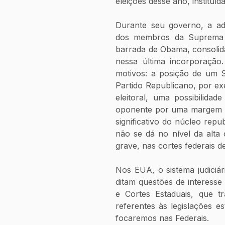
eleições desse ano, instituí
Durante seu governo, a ad
dos membros da Suprema C
barrada de Obama, consolid
nessa última incorporação.
motivos: a posição de um S
Partido Republicano, por ex
eleitoral, uma possibilida
oponente por uma margem sig
significativo do núcleo repu
não se dá no nível da alta 
grave, nas cortes federais d
Nos EUA, o sistema judiciár
ditam questões de interesse 
e Cortes Estaduais, que t
referentes às legislações es
focaremos nas Federais.