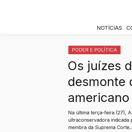
NOTÍCIAS
C
PODER E POLÍTICA
Os juízes 
desmonte d
americano
Na última terça-feira (27), 
ultraconservadora indicad
membra da Suprema Corte..