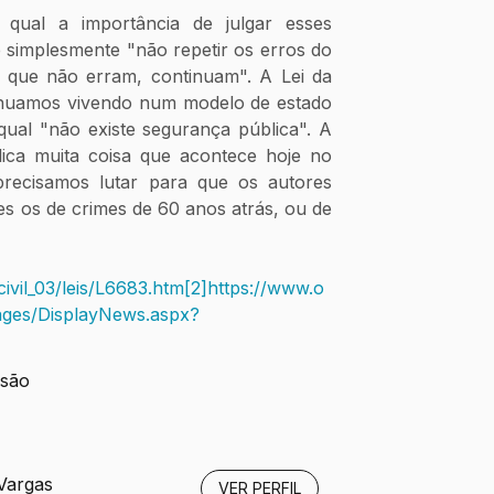
qual a importância de julgar esses 
 simplesmente "não repetir os erros do 
que não erram, continuam". A Lei da 
tinuamos vivendo num modelo de estado 
ual "não existe segurança pública". A 
lica muita coisa que acontece hoje no 
recisamos lutar para que os autores 
s os de crimes de 60 anos atrás, ou de 
civil_03/leis/L6683.htm
[2]
https://www.o
ges/DisplayNews.aspx?
isão
 Vargas
VER PERFIL