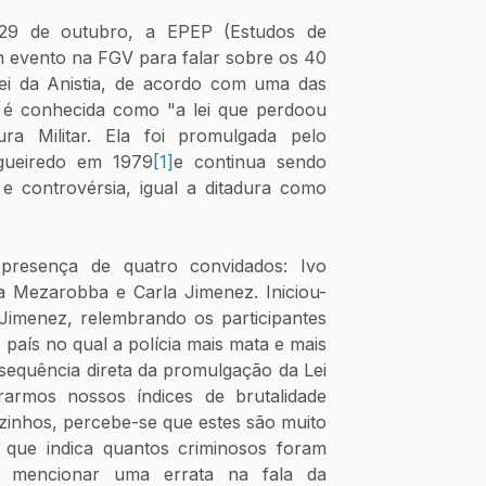
a 29 de outubro, a EPEP (Estudos de 
m evento na FGV para falar sobre os 40 
Lei da Anistia, de acordo com uma das 
 é conhecida como "a lei que perdoou 
ra Militar. Ela foi promulgada pelo 
igueiredo em 1979
[1]
e continua sendo 
e controvérsia, igual a ditadura como 
resença de quatro convidados: Ivo 
a Mezarobba e Carla Jimenez. Iniciou-
imenez, relembrando os participantes 
 país no qual a polícia mais mata e mais 
equência direta da promulgação da Lei 
armos nossos índices de brutalidade 
izinhos, percebe-se que estes são muito 
 que indica quantos criminosos foram 
e mencionar uma errata na fala da 