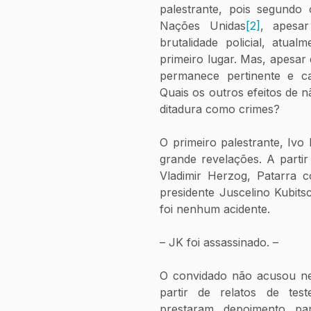
palestrante, pois segundo
Nações Unidas
[2]
, apesar
brutalidade policial, atua
primeiro lugar. Mas, apesar 
permanece pertinente e c
Quais os outros efeitos de n
ditadura como crimes?
O primeiro palestrante, Ivo 
grande revelações. A partir 
Vladimir Herzog, Patarra 
presidente Juscelino Kubits
foi nenhum acidente.
– JK foi assassinado. –
O convidado não acusou nen
partir de relatos de tes
prestaram depoimento pa