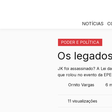
NOTÍCIAS
C
PODER E POLÍTICA
Os legados
JK foi assassinado? A Lei d
que rolou no evento da EPEP
Ornito Vargas
6 m
11
visualizações