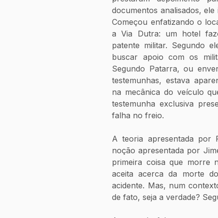
documentos analisados, ele 
Começou enfatizando o loca
a Via Dutra: um hotel fa
patente militar. Segundo e
buscar apoio com os milit
Segundo Patarra, ou enven
testemunhas, estava aparen
na mecânica do veículo que
testemunha exclusiva pres
falha no freio.
A teoria apresentada por P
noção apresentada por Jime
primeira coisa que morre n
aceita acerca da morte do
acidente. Mas, num contexto
de fato, seja a verdade? Seg