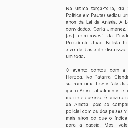
Na última terça-feira, di
Política em Pauta) sediou u
anos da Lei da Anistia. A 
convidadas, Carla Jimenez,
[os] criminosos" da Ditadu
Presidente João Batista F
alvo de bastante discussão 
um todo.
O evento contou com a p
Herzog, Ivo Patarra, Glend
se com uma breve fala de J
que o Brasil, atualmente, é o
morre e que isso é uma cons
da Anistia, pois se compar
policial com os dos países v
mais altos do que o índice
para a cadeia. Mas, val