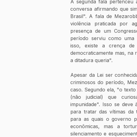
A segunda fala pertenceu a
conversa afirmando que sim,
Brasil". A fala de Mezarobb
violência praticada por 
presença de um Congresso
período serviu como uma e
isso, existe a crença de
democraticamente mas, na re
a ditadura queria".
Apesar da Lei ser conhecid
criminosos do período, Mez
caso. Segundo ela, "o texto 
(não judicial) que curi
impunidade". Isso se deve à
para tratar das vítimas da t
para as quais o governo pa
econômicas, mas a tortur
silenciamento e esquecimen