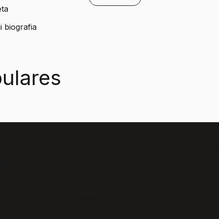
eta
 biografia
ulares
Páginas
Recu
e
Notícias/Textos
Política
Colunas
Termos
Revistas
GazeTVs