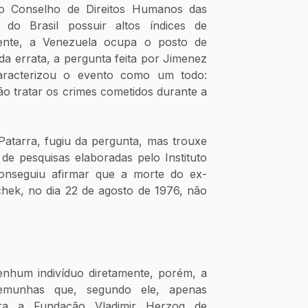
 o Conselho de Direitos Humanos das 
 do Brasil possuir altos índices de 
lmente, a Venezuela ocupa o posto de 
da errata, a pergunta feita por Jimenez 
aracterizou o evento como um todo: 
ão tratar os crimes cometidos durante a 
Patarra, fugiu da pergunta, mas trouxe 
de pesquisas elaboradas pelo Instituto 
conseguiu afirmar que a morte do ex-
chek, no dia 22 de agosto de 1976, não 
hum indivíduo diretamente, porém, a 
temunhas que, segundo ele, apenas 
ra a Fundação Vladimir Herzog de 