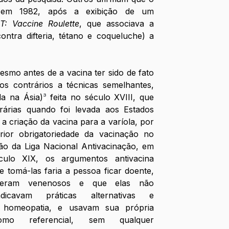
 em 1982, após a exibição de um 
T: Vaccine Roulette
, que associava a 
contra difteria, tétano e coqueluche) a 
mo antes de a vacina ter sido de fato 
os contrários a técnicas semelhantes, 
da na Ásia)
³
 feita no século XVIII, que 
árias quando foi levada aos Estados 
 criação da vacina para a varíola, por 
ior obrigatoriedade da vacinação no 
ão da Liga Nacional Antivacinação, em 
ulo XIX, os argumentos antivacina 
 tomá-las faria a pessoa ficar doente, 
eram venenosos e que elas não 
dicavam práticas alternativas e 
a homeopatia, e usavam sua própria 
como referencial, sem qualquer 