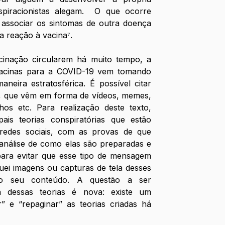
iracionistas alegam.  O que ocorre 
associar os sintomas de outra doença 
a reação à vacina
⁷
.
cinação circularem há muito tempo, a 
acinas para a COVID-19 vem tomando 
neira estratosférica. É possível citar 
, que vêm em forma de vídeos, memes, 
hos etc. Para realização deste texto, 
pais teorias conspiratórias que estão 
redes sociais, com as provas de que 
análise de como elas são preparadas e 
para evitar que esse tipo de mensagem 
uei imagens ou capturas de tela desses 
ndo seu conteúdo. A questão a ser 
dessas teorias é nova: existe um 
” e “repaginar” as teorias criadas há 