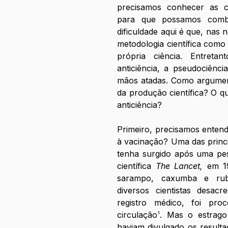
precisamos conhecer as co
para que possamos comba
dificuldade aqui é que, nas n
metodologia científica com
própria ciência. Entret
anticiência, a pseudociênc
mãos atadas. Como argument
da produção científica? O qu
anticiência?
Primeiro, precisamos entend
à vacinação? Uma das princi
tenha surgido após uma pesq
científica 
The Lancet, 
em 19
sarampo, caxumba e rubé
diversos cientistas desacr
registro médico, foi pro
circulação
¹
. Mas o estrago 
haviam divulgado os resulta