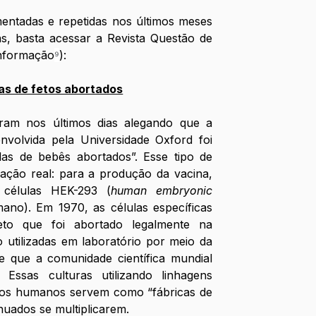
ntadas e repetidas nos últimos meses 
s, basta acessar a Revista Questão de 
informação
⁹
):
as de fetos abortados
ram nos últimos dias alegando que a 
volvida pela Universidade Oxford foi 
las de bebês abortados”. Esse tipo de 
uação real: para a produção da vacina, 
e células HEK-293 (
human embryonic 
ano). Em 1970, as células específicas 
to que foi abortado legalmente na 
utilizadas em laboratório por meio da 
e que a comunidade científica mundial 
. Essas culturas utilizando linhagens 
idos humanos servem como “fábricas de 
nuados se multiplicarem. 