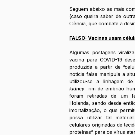
Seguem abaixo as mais come
(caso queira saber de outra
Ciência, que combate a des
FALSO: Vacinas usam célul
Algumas postagens viraliza
vacina para COVID-19 desen
produzida a partir de “célu
notícia falsa manipula a sit
utilizou-se a linhagem d
kidney
, rim de embrião hum
foram retiradas de um fe
Holanda, sendo desde então 
imortalização, o que permit
possa utilizar tal material
celulares originadas de tec
proteínas” para os vírus ate