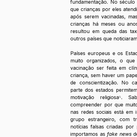
fundamentação. No século X
que crianças por eles atend
após serem vacinadas, mas,
crianças há meses ou anos.
resultou em queda das tax
outros países que noticiara
Países europeus e os Estad
muito organizados, o que 
vacinação ser feita em clí
criança, sem haver um papel
de conscientização. No ca
parte dos estados permitem
motivação religiosa
⁵
. Sab
compreender por que muito 
nas redes sociais está em i
grupo estrangeiro, com tr
notícias falsas criadas por
importamos as 
fake news 
d