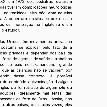
X, em 1973, dois pediatras relataram 
idas tiveram complicações neurológicas 
 na realidade, eles não viam aquelas 
 A cobertura midiática sobre o caso 
as de imunização na Inglaterra e em 
m o estudo
⁴
.
os Unidos têm movimentos antivacina 
costuma se explicar pelo fato de a 
nicas privadas e depender dos pais da 
 forte de agentes de saúde e trabalhos 
so do país norte-americano, grande 
 que as crianças não se vacinem por 
endo desse contexto, é possível 
do conteúdo antivacinação divulgado 
nglês ou foi retirado de algum 
site
 ou 
aduções (geralmente mal feitas) das 
 pessoas de fora do Brasil. Assim, nós 
e outros países, ou, muitas vezes, eles 