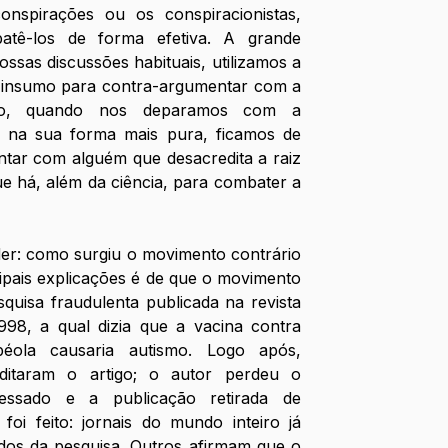
nspirações ou os conspiracionistas, 
tê-los de forma efetiva. A grande 
ossas discussões habituais, utilizamos a 
o insumo para contra-argumentar com a 
anto, quando nos deparamos com a 
ia na sua forma mais pura, ficamos de 
ar com alguém que desacredita a raiz 
e há, além da ciência, para combater a 
er: como surgiu o movimento contrário 
pais explicações é de que o movimento 
uisa fraudulenta publicada na revista 
98, a qual dizia que a vacina contra 
ola causaria autismo. Logo após, 
editaram o artigo; o autor perdeu o 
cessado e a publicação retirada de 
foi feito: jornais do mundo inteiro já 
dos da pesquisa. Outros afirmam que o 