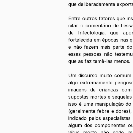
que deliberadamente export
Entre outros fatores que in
citar o comentário de Lessa
de Infectologia, que ap
fortalecida em épocas nas q
e não fazem mais parte do 
essas pessoas não testem
que as faz temê-las menos.
Um discurso muito comum en
algo extremamente perigoso 
imagens de crianças com r
supostas mortes e sequelas i
isso é uma manipulação do q
(geralmente febre e dores)
indicado pelos especialista
algum dos componentes ou 
vírus morto não pode lev