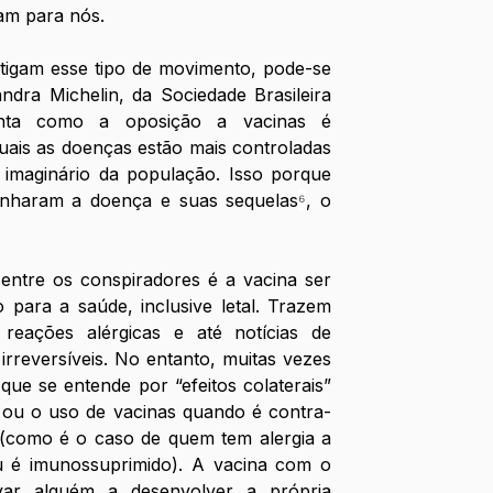
am para nós.
stigam esse tipo de movimento, pode-se 
ndra Michelin, da Sociedade Brasileira 
onta como a oposição a vacinas é 
uais as doenças estão mais controladas 
imaginário da população. Isso porque 
unharam a doença e suas sequelas
⁶
, o 
tre os conspiradores é a vacina ser 
para a saúde, inclusive letal. Trazem 
eações alérgicas e até notícias de 
rreversíveis. No entanto, muitas vezes 
ue se entende por “efeitos colaterais” 
, ou o uso de vacinas quando é contra-
s (como é o caso de quem tem alergia a 
é imunossuprimido). A vacina com o 
ar alguém a desenvolver a própria 