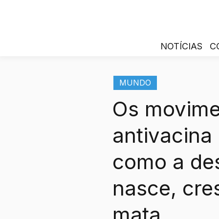
NOTÍCIAS
C
MUNDO
Os movime
antivacina
como a de
nasce, cres
mata