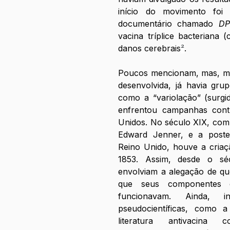
início do movimento foi
documentário chamado 
DP
vacina tríplice bacteriana (
danos cerebrais
²
.
Poucos mencionam, mas, mes
desenvolvida, já havia grup
como a “variolação” (surgi
enfrentou campanhas contr
Unidos. No século XIX, com a
Edward Jenner, e a poster
Reino Unido, houve a criaç
1853. Assim, desde o séc
envolviam a alegação de que
que seus componentes 
funcionavam. Ainda, in
pseudocientíficas, como 
literatura antivacina 