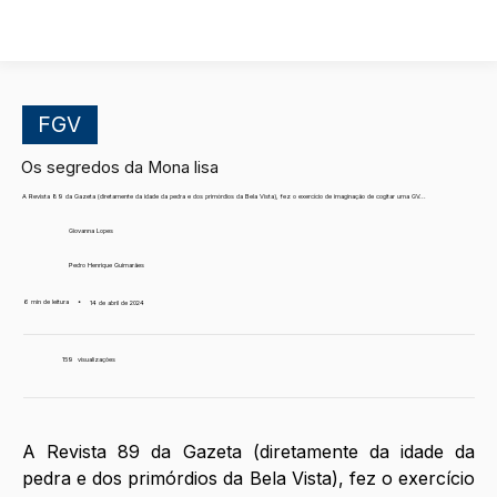
FGV
Os segredos da Mona lisa
A Revista 89 da Gazeta (diretamente da idade da pedra e dos primórdios da Bela Vista), fez o exercício de imaginação de cogitar uma GV...
Giovanna Lopes
Pedro Henrique Guimarães
6 min de leitura
•
14 de abril de 2024
159
visualizações
A Revista 89 da Gazeta (diretamente da idade da 
pedra e dos primórdios da Bela Vista), fez o exercício 