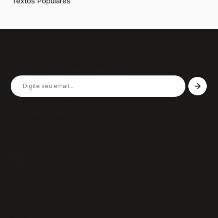
Textos Populares
Inscreva-se em nossa newsletter
Receba nossas últimas notícias, colunas, podcasts e muito
mais, não perca!
Páginas
Sobre
Notícias/Textos
Colunas
GazeTVs
Podcasts
Revistas
Membros
Recursos