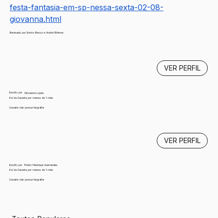
festa-fantasia-em-sp-nessa-sexta-02-08-
giovanna.html
Revisado por Enrico Recco e André Rhinow
VER PERFIL
Escrito por
Giovanna Lopes
Foi da Gazeta por menos de 1 mês
Usuário não possui biografia
VER PERFIL
Escrito por
Pedro Henrique Guimarães
Foi da Gazeta por menos de 1 mês
Usuário não possui biografia