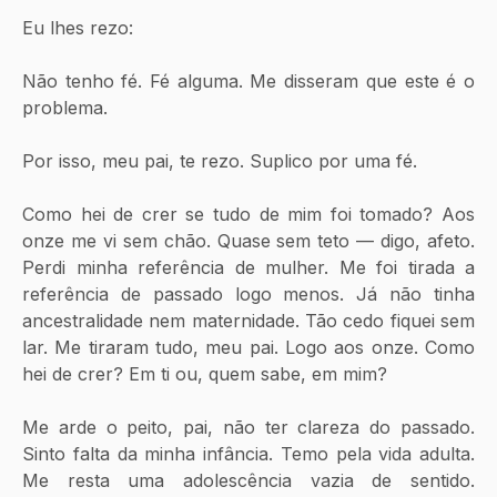
Eu lhes rezo: 
Não tenho fé. Fé alguma. Me disseram que este é o 
problema. 
Por isso, meu pai, te rezo. Suplico por uma fé. 
Como hei de crer se tudo de mim foi tomado? Aos 
onze me vi sem chão. Quase sem teto — digo, afeto. 
Perdi minha referência de mulher. Me foi tirada a 
referência de passado logo menos. Já não tinha 
ancestralidade nem maternidade. Tão cedo fiquei sem 
lar. Me tiraram tudo, meu pai. Logo aos onze. Como 
hei de crer? Em ti ou, quem sabe, em mim? 
Me arde o peito, pai, não ter clareza do passado. 
Sinto falta da minha infância. Temo pela vida adulta. 
Me resta uma adolescência vazia de sentido. 