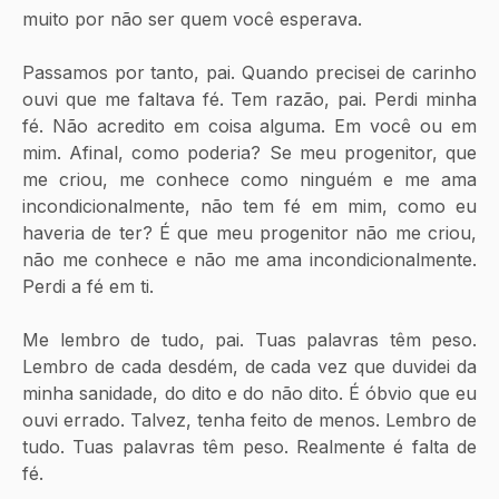
muito por não ser quem você esperava. 
Passamos por tanto, pai. Quando precisei de carinho 
ouvi que me faltava fé. Tem razão, pai. Perdi minha 
fé. Não acredito em coisa alguma. Em você ou em 
mim. Afinal, como poderia? Se meu progenitor, que 
me criou, me conhece como ninguém e me ama 
incondicionalmente, não tem fé em mim, como eu 
haveria de ter? É que meu progenitor não me criou, 
não me conhece e não me ama incondicionalmente. 
Perdi a fé em ti.
Me lembro de tudo, pai. Tuas palavras têm peso. 
Lembro de cada desdém, de cada vez que duvidei da 
minha sanidade, do dito e do não dito. É óbvio que eu 
ouvi errado. Talvez, tenha feito de menos. Lembro de 
tudo. Tuas palavras têm peso. Realmente é falta de 
fé.