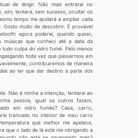
tual de dirigir. Não mais entrarei no 
e, sim, tentará, sem sucesso, ocultar os 
esmo tempo me ajudará a ampliar cada 
 Gosto muito de descobrir. É provável 
uetooth
: agora poderei, quando quiser, 
 músicas que conheci até a data da 
 tudo culpa do vidro fumê. Pelo menos 
ngasgando toda vez que passarmos em 
avelmente, contribuiremos de maneira 
ial ao ter que dar destino a parte dos 
te. Não é minha a intenção, tentarei ao 
minha pessoa, igual os outros fazem, 
do em vidro fumês? Casa, carro, 
arei trancado no interior de meu carro 
emperatura que melhor me apetece, 
a que o lado de lá está me obrigando a 
o mundo não está se aquecendo mais? 