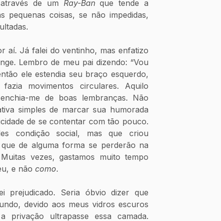
 através de um 
Ray-Ban
 que tende a 
 pequenas coisas, se não impedidas, 
ultadas.
aí. Já falei do ventinho, mas enfatizo 
onge. Lembro de meu pai dizendo: “Vou 
então ele estendia seu braço esquerdo, 
fazia movimentos circulares. Aquilo 
enchia-me de boas lembranças. Não 
tativa simples de marcar sua humorada 
cidade de se contentar com tão pouco. 
es condição social, mas que criou 
que de alguma forma se perderão na 
Muitas vezes, gastamos muito tempo 
u, e não 
como
. 
 prejudicado. Seria óbvio dizer que 
ndo, devido aos meus vidros escuros 
a privação ultrapasse essa camada. 