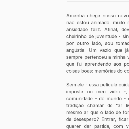
Amanhã chega nosso novo 
não estou animado, muito m
ansiedade feliz. Afinal, 
cheirinho de juventude - sin
por outro lado, sou toma
angústia. Um vazio que já
sempre pertenceu a minha vi
que fui aprendendo aos pou
coisas boas: memórias do co
Sem ele - essa película cui
imposta no meu vidro -, 
comunidade - do mundo - 
tradição chamar de “ar li
mesmo ar que o lado de for
de desespero? Entrar, fic
querer dar partida, com v