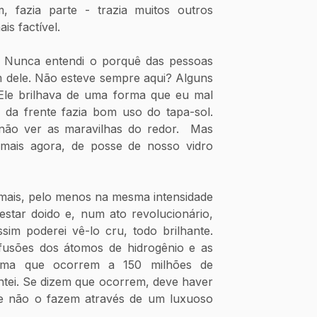
 fazia parte - trazia muitos outros 
is factível. 
l. Nunca entendi o porquê das pessoas 
m dele. Não esteve sempre aqui? Alguns 
le brilhava de uma forma que eu mal 
 da frente fazia bom uso do tapa-sol. 
não ver as maravilhas do redor.  Mas 
mais agora, de posse de nosso vidro 
mais, pelo menos na mesma intensidade 
estar doido e, num ato revolucionário, 
sim poderei vê-lo cru, todo brilhante. 
sões dos átomos de hidrogênio e as 
gama que ocorrem a 150 milhões de 
ntei. Se dizem que ocorrem, deve haver 
ue não o fazem através de um luxuoso 