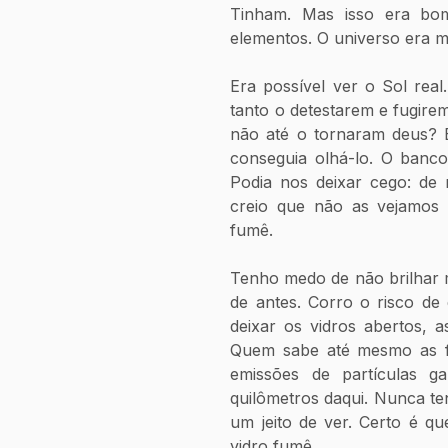
Tinham. Mas isso era bom,
elementos. O universo era ma
Era possível ver o Sol rea
tanto o detestarem e fugire
não até o tornaram deus? E
conseguia olhá-lo. O banco
Podia nos deixar cego: de 
creio que não as vejamos 
fumê.
Tenho medo de não brilhar 
de antes. Corro o risco de 
deixar os vidros abertos, as
Quem sabe até mesmo as fu
emissões de partículas 
quilômetros daqui. Nunca te
um jeito de ver. Certo é q
vidro fumê.