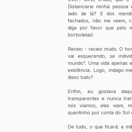
Distanciarei minha pessoa
lado de lá? E dos mendi
fechados, não me veem, co
diga por favor que pelo me
borboletas!
Receio - receio muito. O ho
vai esquecendo, se indivi
mundo”. Uma vida apenas 
existência. Logo, indago-m
disso tudo? 
Enfim, eu gostava daque
transparentes e nunca tran
nós víamos, eles viam, m
quentinho por conta do Sol 
De tudo, o que ficará: a m