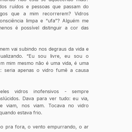
 dos ruídos e pessoas que passam do 
gos que a mim recorrerem? Vidros 
nsciência limpa e “ufa”? Alguém me 
nos é possível distinguir a cor das 
mem vai subindo nos degraus da vida e 
dualizando. “Eu sou livre, eu sou o 
em mim mesmo não é uma vida, é uma 
e: seria apenas o vidro fumê a causa 
les vidros inofensivos - sempre 
slúcidos. Dava para ver tudo: eu via, 
e viam, nos viam. Tocava no vidro 
quando estava frio. 
ão pra fora, o vento empurrando, o ar 