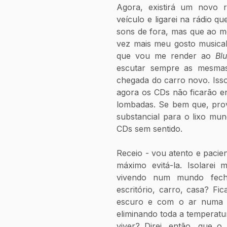
Agora, existirá um novo ri
veículo e ligarei na rádio qu
sons de fora, mas que ao m
vez mais meu gosto musical.
que vou me render ao 
Bl
escutar sempre as mesmas
chegada do carro novo. Isso
agora os CDs não ficarão e
lombadas. Se bem que, prov
substancial para o lixo mund
CDs sem sentido.
Receio - vou atento e pacien
máximo evitá-la. Isolarei 
vivendo num mundo fecha
escritório, carro, casa? Fic
escuro e com o ar numa t
eliminando toda a temperatur
viver? Direi, então, que 