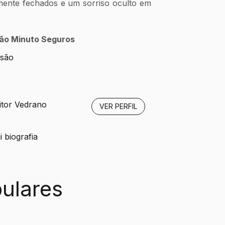
mente fechados e um sorriso oculto em 
ão Minuto Seguros
isão
itor Vedrano
VER PERFIL
 biografia
ulares