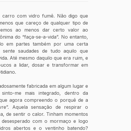
carro com vidro fumê. Não digo que 
enos que careço de qualquer tipo de 
devemos ao menos dar certo valor ao 
ônima do “faça-se-a-vida”. No entanto, 
do em partes também por uma certa 
 sente saudades de tudo aquilo que 
da. Até mesmo daquilo que era ruim, e 
cos a lidar, dosar e transformar em 
tidiano.
dadosamente fabricada em algum lugar e 
sinto-me mais integrado, dentro da 
que agora compreendo o porquê de a 
vre”. Aquela sensação de respirar o 
a, de sentir o calor. Tinham momentos 
ar desesperado com o mormaço e logo 
idros abertos e o ventinho batendo? 