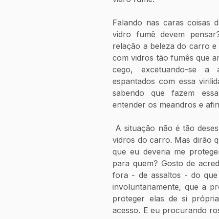
Falando nas caras coisas d
vidro fumê devem pensar?
relação a beleza do carro e
com vidros tão fumês que anu
cego, excetuando-se a a
espantados com essa viril
sabendo que fazem essa 
entender os meandros e afin
 A situação não é tão desesperadora, posso simplesmente abrir os 
vidros do carro. Mas dirão q
que eu deveria me protege
para quem? Gosto de acredi
fora - de assaltos - do que 
involuntariamente, que a pr
proteger elas de si própria
acesso. E eu procurando ros