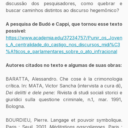
discussão dos pesquisadores, como quebrar e 
buscar caminhos distintos ao discurso hegemônico?
A pesquisa de Budó e Cappi, que tornou esse texto 
possível:
https://www.academia.edu/37234757/Punir_os_Joven
s_A_centralidade_do_castigo_nos_discursos_midi%C3
%A1ticos_e_parlamentares_sobre_o_ato_infracional
Autores citados no texto e algumas de suas obras: 
BARATTA, Alessandro. Che cose è la crimonologia 
crítica. In: MATA, Victor Sancha (intervista a cura di), 
Dei delitti e dele pene:
 Riviista di studi sociali storici e 
giuridici sulla questione criminale, n.1, mar. 1991, 
Bologna.
BOURDIEU, Pierre. Langage et pouvoir symbolique. 
Paris : Seuil, 2001. 
Méditations pascaliennes
. Paris : 