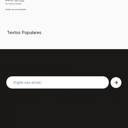
Escrito por
Ornito Vargas
Há 7 anos na Gazeta
Usuário não possui biografia
Textos Populares
Inscreva-se em nossa newsletter
Receba nossas últimas notícias, colunas, podcasts e muito
mais, não perca!
Páginas
Sobre
Notícias/Textos
Colunas