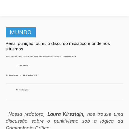
MUNDO
Pena, punição, punir: o discurso midiático e onde nos
situamos
Nossa redatora, Laura Kirsztajn, nos trouxe uma discussão sob a lógica da Criminologia Crítica
Ornito Vargas
10 min de leitura
•
22 de abril de 2019
12
visualizações
 Nossa redatora, 
Laura Kirsztajn,
 nos trouxe uma 
discussão sobre o punitivismo sob a lógica da 
Criminologia Crítica