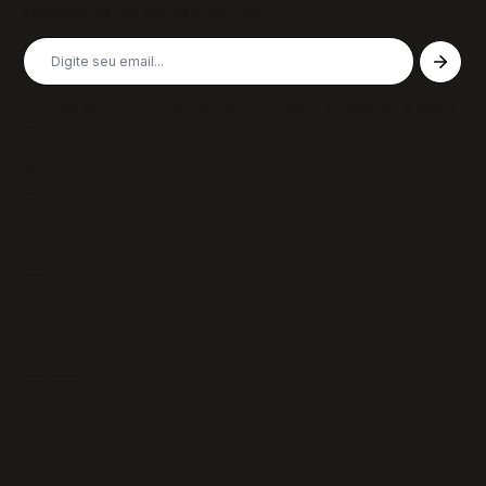
Inscreva-se em nossa newsletter
Receba nossas últimas notícias, colunas, podcasts e muito
mais, não perca!
Páginas
Sobre
Notícias/Textos
Colunas
GazeTVs
Podcasts
Revistas
Membros
Recursos
Política de Privacidade
Termos de Uso