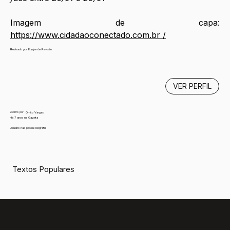
Imagem de capa: 
https://www.
cidadaoconectado.com.br
 /
Revisado por Equipe de Revisão
VER PERFIL
Escrito por
Ornito Vargas
Há 7 anos na Gazeta
Usuário não possui biografia
Textos Populares