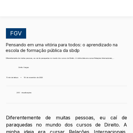
FGV
Pensando em uma vitória para todos: o aprendizado na
escola de formação pública da sbdp
Diferentemente de muitas pessoas, eu caí de paraquedas no mundo dos cursos de Direito. A minha ideia era cursar Relações Internacionais,...
Ornito Vargas
11 min de leitura
•
19 de novembro de 2020
263
visualizações
Diferentemente de muitas pessoas, eu caí de 
paraquedas no mundo dos cursos de Direito. A 
minha ideia era cursar Relações Internacionais, 