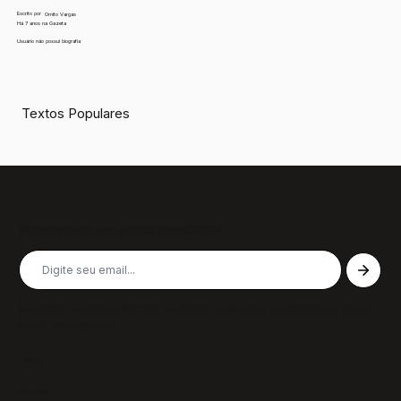
Escrito por
Ornito Vargas
Há 7 anos na Gazeta
Usuário não possui biografia
Textos Populares
Inscreva-se em nossa newsletter
Receba nossas últimas notícias, colunas, podcasts e muito
mais, não perca!
Páginas
Sobre
Notícias/Textos