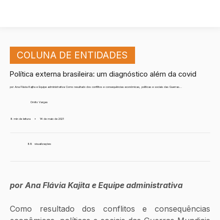
COLUNA DE ENTIDADES
Política externa brasileira: um diagnóstico além da covid
por Ana Flávia Kajita e Equipe administrativa Como resultado dos conflitos e consequências econômicas, políticas e sociais das Guerras...
Ornito Vargas
8 min de leitura
•
14 de maio de 2021
88
visualizações
por Ana Flávia Kajita e Equipe administrativa
Como resultado dos conflitos e consequências 