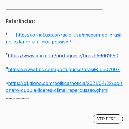
__________________________________________
Referências:
¹
https://jornal.usp.br/radio-usp/imagem-do-brasil-
no-exterior-e-a-pior-possivel/
²
https://www.bbc.com/portuguese/brasil-56661590
³
https://www.bbc.com/portuguese/brasil-56607007
⁴
https://g1.globo.com/politica/noticia/2021/04/22/bols
onaro-cupula-lideres-clima-repercussao.ghtml
Revisado por Equipe de Revisão
VER PERFIL