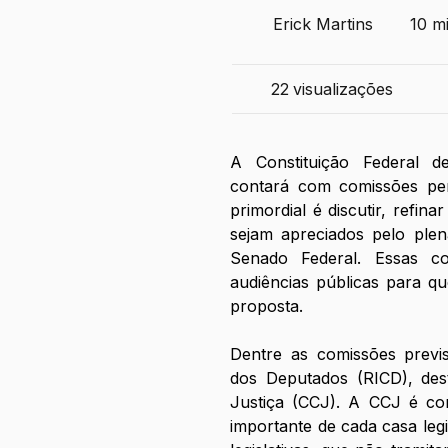
Erick Martins
10 mi
22
visualizações
A Constituição Federal d
contará com comissões per
primordial é discutir, refina
sejam apreciados pelo ple
Senado Federal. Essas co
audiências públicas para qu
proposta. 
Dentre as comissões previ
dos Deputados (RICD), dest
Justiça (CCJ). A CCJ é con
importante de cada casa legis