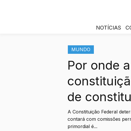
NOTÍCIAS
C
MUNDO
Por onde a
constituiç
de constitu
A Constituição Federal det
contará com comissões per
primordial é...