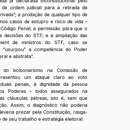
a já declarada inconstitucional pelo 
e ordem judicial para a retirada de 
ivada”; a proibição de qualquer tipo de 
os casos de estupro e risco de vida – 
 Código Penal; a permissão para que o 
 decisões do STF; e a ampliação das 
hment de ministros do STF, caso se 
o “usurpou” a competência do Poder 
ral e abstrata”. 
 do bolsonarismo na Comissão de 
epresentou um ataque claro ao voto 
viduais penais, à dignidade da pessoa 
s Poderes – todos assegurados na 
as cláusulas pétreas, isto é, sem que 
ação. Assim, o diagnóstico não poderia 
everia prezar pela Constituição, rasga-
de seu trabalho e estratégia eleitoral. 