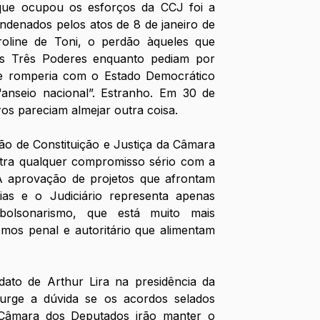
que ocupou os esforços da CCJ foi a 
ondenados pelos atos de 8 de janeiro de 
oline de Toni, o perdão àqueles que 
os Três Poderes enquanto pediam por 
ue romperia com o Estado Democrático 
“anseio nacional”. Estranho. Em 30 de 
ros pareciam almejar outra coisa. 
o de Constituição e Justiça da Câmara 
ra qualquer compromisso sério com a 
 A aprovação de projetos que afrontam 
tias e o Judiciário representa apenas 
lsonarismo, que está muito mais 
os penal e autoritário que alimentam 
to de Arthur Lira na presidência da 
rge a dúvida se os acordos selados 
 Câmara dos Deputados irão manter o 