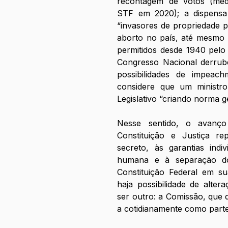
recontagem de votos (medid
STF em 2020); a dispensa d
“invasores de propriedade pr
aborto no país, até mesmo n
permitidos desde 1940 pelo
Congresso Nacional derrube
possibilidades de impeac
considere que um ministr
Legislativo “criando norma ge
Nesse sentido, o avanço
Constituição e Justiça r
secreto, às garantias indi
humana e à separação do
Constituição Federal em su
haja possibilidade de alter
ser outro: a Comissão, que d
a cotidianamente como parte 