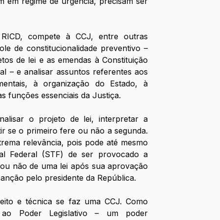
am em regime de urgência, precisam ser 
RICD, compete à CCJ, entre outras 
role de constitucionalidade preventivo – 
jetos de lei e as emendas à Constituição 
l – e analisar assuntos referentes aos 
mentais, à organização do Estado, à 
s funções essenciais da Justiça. 
lisar o projeto de lei, interpretar a 
tir se o primeiro fere ou não a segunda. 
trema relevância, pois pode até mesmo 
l Federal (STF) de ser provocado a 
e ou não de uma lei após sua aprovação 
anção pelo presidente da República.
eito e técnica se faz uma CCJ. Como 
ao Poder Legislativo – um poder 