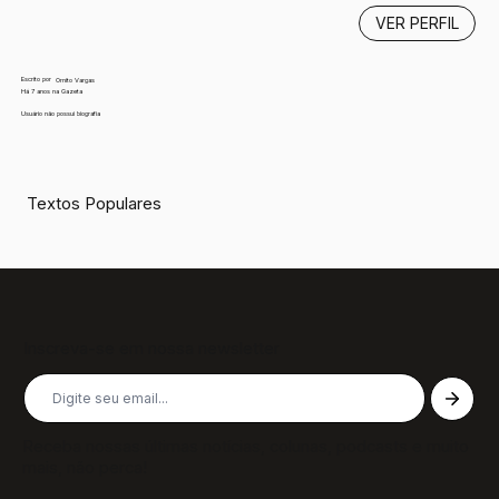
VER PERFIL
Escrito por
Ornito Vargas
Há 7 anos na Gazeta
Usuário não possui biografia
Textos Populares
Inscreva-se em nossa newsletter
Receba nossas últimas notícias, colunas, podcasts e muito
mais, não perca!