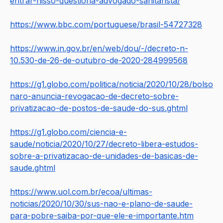
entrar-nisso-questiona-advogado-sanitarista/
https://www.bbc.com/portuguese/brasil-54727328
https://www.in.gov.br/en/web/dou/-/decreto-n-
10.530-de-26-de-outubro-de-2020-284999568
https://g1.globo.com/politica/noticia/2020/10/28/bolso
naro-anuncia-revogacao-de-decreto-sobre-
privatizacao-de-postos-de-saude-do-sus.ghtml
https://g1.globo.com/ciencia-e-
saude/noticia/2020/10/27/decreto-libera-estudos-
sobre-a-privatizacao-de-unidades-de-basicas-de-
saude.ghtml
https://www.uol.com.br/ecoa/ultimas-
noticias/2020/10/30/sus-nao-e-plano-de-saude-
para-pobre-saiba-por-que-ele-e-importante.htm