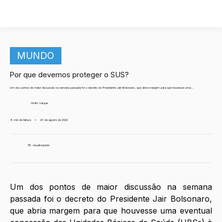
MUNDO
Por que devemos proteger o SUS?
Um dos pontos de maior discussão na semana passada foi o decreto do Presidente Jair Bolsonaro, que abria margem para que houvesse uma...
Ornito Vargas
8 min de leitura
•
23 de agosto de 2022
55
visualizações
Um dos pontos de maior discussão na semana 
passada foi o decreto do Presidente Jair Bolsonaro, 
que abria margem para que houvesse uma eventual 