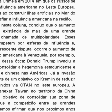
a Crimeia em 2014 em que os russos se 
luência americana no Leste Europeu. 
ao construir ilhas artificiais no Mar do 
fiar a influência americana na região.
a nesta coluna, concluo que o aumento 
a existência de mais de uma grande 
chamada de multipolaridade. Esses 
mpetem por esferas de influência e, 
escente disputa, ocorre o aumento de 
ão americana à Venezuela, por exemplo, 
r dessa ótica: Donald Trump invadiu a 
onsolidar a hegemonia estadunidense e 
a e chinesa nas Américas. Já a invasão 
e de um objetivo do Kremlin de reduzir 
Unidos via OTAN no leste europeu. A 
nexar Taiwan ao território da China 
objetivo de consolidar sua zona de 
 que a competição entre as grandes 
demos afirmar que nos próximos anos 