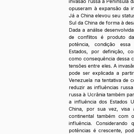
invasão russa à Península d
opuseram à expansão da inf
Já a China elevou seu status 
Sul da China de forma à desa
Dada a análise desenvolvid
de conflitos é produto d
potência, condição essa 
Estados, por definição, co
como consequência dessa cr
tensões entre eles. A invas
pode ser explicada a parti
Venezuela na tentativa de c
reduzir as influências russ
russa à Ucrânia também part
a influência dos Estados 
China, por sua vez, visa a
continental também com o 
influência. Considerando
potências é crescente, po