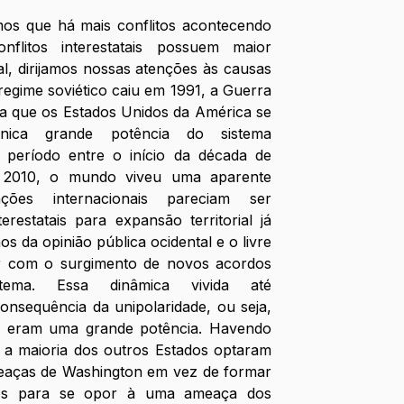
 que há mais conflitos acontecendo 
itos interestatais possuem maior 
l, dirijamos nossas atenções às causas 
regime soviético caiu em 1991, a Guerra 
a que os Estados Unidos da América se 
ica grande potência do sistema 
e período entre o início da década de 
2010, o mundo viveu uma aparente 
ações internacionais pareciam ser 
terestatais para expansão territorial já 
s da opinião pública ocidental e o livre 
r com o surgimento de novos acordos 
tema. Essa dinâmica vivida até 
nsequência da unipolaridade, ou seja, 
 eram uma grande potência. Havendo 
 a maioria dos outros Estados optaram 
eaças de Washington em vez de formar 
dos para se opor à uma ameaça dos 