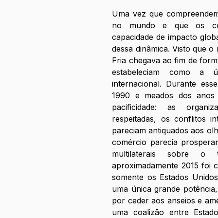
Uma vez que compreendemos
no mundo e que os confl
capacidade de impacto globa
dessa dinâmica. Visto que o 
Fria chegava ao fim de form
estabeleciam como a ún
internacional. Durante ess
1990 e meados dos anos 
pacificidade: as organiz
respeitadas, os conflitos in
pareciam antiquados aos olho
comércio parecia prospera
multilaterais sobre o 
aproximadamente 2015 foi co
somente os Estados Unidos
uma única grande potência,
por ceder aos anseios e am
uma coalizão entre Esta