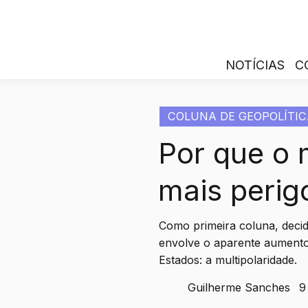
NOTÍCIAS
C
COLUNA DE GEOPOLÍTIC
Por que o
mais perig
Como primeira coluna, deci
envolve o aparente aumento
Estados: a multipolaridade.
Guilherme Sanches
9