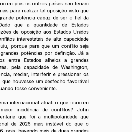
orreu pois os outros países não teriam 
iais para realizar tal oposição visto que 
ande potência capaz de ser o fiel da 
 Dado que a quantidade de Estados 
lizões de oposição aos Estados Unidos 
flitos interestatais de alta capacidade 
uiu, porque para que um conflito seja 
grandes potências por definição. Já a 
os entre Estados alheios a grandes 
es, pela capacidade de Washington, 
ia, mediar, interferir e pressionar os 
ra que houvesse um desfecho favorável 
uando fosse conveniente.
ema internacional atual: o que ocorreu 
ior incidência de conflitos? John 
taria que foi a multipolaridade que 
onal de 2026 mais instável do que o 
96, pois, havendo mais de duas grandes 