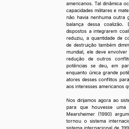
americanos. Tal dinâmica oc
capacidades militares e mater
não havia nenhuma outra gr
balança dessa coalizão.
dispostos a integrarem coa
reduziu, a quantidade de con
de destruição também dimin
mundial, ele deve envolver 
redução de outros conflit
potências se deu, em part
enquanto única grande potênc
atores desses conflitos pa
aos interesses americanos q
Nos dirijamos agora ao sist
para que houvesse uma ma
Mearsheimer (1990) argumen
tornou o sistema internaci
sistema internacional de 19