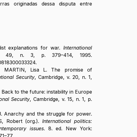
ras originadas dessa disputa entre 
ist explanations for war. 
International 
, [s. l.], v. 49, n. 3, p. 379–414, 1995. 
020818300033324
.
 MARTIN, Lisa L. The promise of 
ational Security
, Cambridge, v. 20, n. 1, 
k to the future: instability in Europe 
ional Security
, Cambridge, v. 15, n. 1, p. 
Anarchy and the struggle for power. 
, Robert (org.). 
International politics: 
ntemporary issues
. 8. ed. New York: 
71–77.