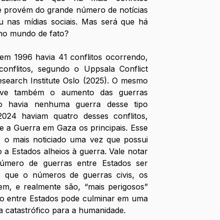
provém do grande número de notícias 
u nas mídias sociais. Mas será que há 
 no mundo de fato? 
em 1996 havia 41 conflitos ocorrendo, 
nflitos, segundo o Uppsala Conflict 
earch Institute Oslo (2025).
O mesmo 
uve também o aumento das guerras 
ão havia nenhuma guerra desse tipo 
24 haviam quatro desses conflitos, 
 a Guerra em Gaza os principais. Esse 
l, o mais noticiado uma vez que possui 
 a Estados alheios à guerra. Vale notar 
mero de guerras entre Estados ser 
 que o números de guerras civis, os 
cem, e realmente são, “mais perigosos” 
ito entre Estados pode culminar em uma 
a catastrófico para a humanidade.