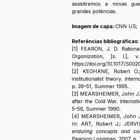
assistiremos a novas guer
grandes potências.
Imagem de capa: 
CNN US;
Referências bibliográficas:
[1] FEARON, J. D. Rational
Organization
https://doi.org/10.1017/S0
[2] KEOHANE, Robert O.;
institutionalist theory. 
Intern
p. 39–51, Summer 1995.
[3] MEARSHEIMER, John J. Bac
after the Cold War. 
Internat
5–56, Summer 1990.
[4] MEARSHEIMER, John J. 
In: ART, Robert J.; JERVIS
enduring concepts and co
Pearson Longman, 2007. p. 