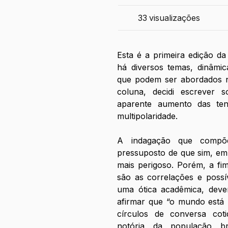
33
visualizações
Esta é a primeira edição da
há diversos temas, dinâmicas
que podem ser abordados n
coluna, decidi escrever
aparente aumento das tens
multipolaridade.
A indagação que compõe
pressuposto de que sim, em
mais perigoso. Porém, a fi
são as correlações e possív
uma ótica acadêmica, devem
afirmar que “o mundo está m
círculos de conversa cot
notória da população br