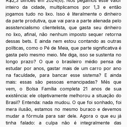
R$2,3 bilhões em 2024[6]. Nós pegamos esse valor 
inteiro da cidade, multiplicamos por 1,3 e então 
jogamos tudo no lixo. Isso é literalmente o dinheiro 
da parte produtiva, que vai para a parte alienada pelo 
assistencialismo clientelista, que gasta seu dinheiro 
no lixo, afinal, não nenhum imposto sequer retorna 
dessas bets. E ainda nem estou contando as outras 
políticas, como o Pé de Meia, que parte significativa é 
gasta pelo mesmo meio. Me diga, isso se sustenta no 
longo prazo? O que o brasileiro médio pensa de 
estudar por anos, gastar mais de um carro por ano 
na faculdade, para bancar esse sistema? E ainda 
mais: essas são pessoas emancipadas? Mês que 
vem, o Bolsa Família completa 21 anos de sua 
existência: ele objetivamente melhorou a situação do 
Brasil? Entenda: nada mudou. O que foi sonhado, foi 
mera ilusão, estamos no mesmo buraco e devemos 
mudar a fórmula para sair dele. Agora o que eu já 
tinha falado: a culpa não é integralmente das 