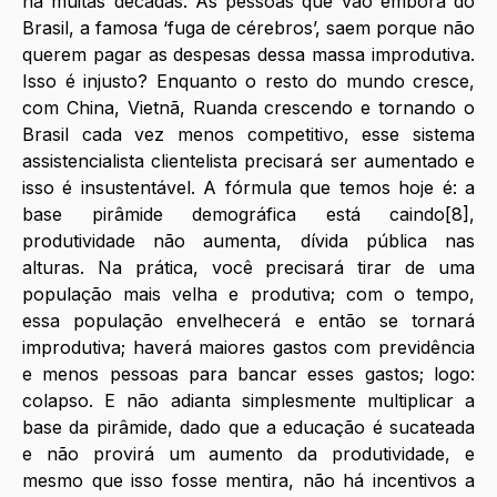
há muitas décadas. As pessoas que vão embora do 
Brasil, a famosa ‘fuga de cérebros’, saem porque não 
querem pagar as despesas dessa massa improdutiva. 
Isso é injusto? Enquanto o resto do mundo cresce, 
com China, Vietnã, Ruanda crescendo e tornando o 
Brasil cada vez menos competitivo, esse sistema 
assistencialista clientelista precisará ser aumentado e 
isso é insustentável. A fórmula que temos hoje é: a 
base pirâmide demográfica está caindo[8], 
produtividade não aumenta, dívida pública nas 
alturas. Na prática, você precisará tirar de uma 
população mais velha e produtiva; com o tempo, 
essa população envelhecerá e então se tornará 
improdutiva; haverá maiores gastos com previdência 
e menos pessoas para bancar esses gastos; logo: 
colapso. E não adianta simplesmente multiplicar a 
base da pirâmide, dado que a educação é sucateada 
e não provirá um aumento da produtividade, e 
mesmo que isso fosse mentira, não há incentivos a 