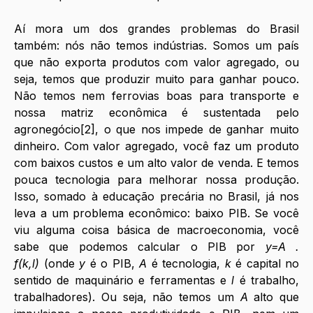
Aí mora um dos grandes problemas do Brasil 
também: nós não temos indústrias. Somos um país 
que não exporta produtos com valor agregado, ou 
seja, temos que produzir muito para ganhar pouco. 
Não temos nem ferrovias boas para transporte e 
nossa matriz econômica é sustentada pelo 
agronegócio[2], o que nos impede de ganhar muito 
dinheiro. Com valor agregado, você faz um produto 
com baixos custos e um alto valor de venda. E temos 
pouca tecnologia para melhorar nossa produção. 
Isso, somado à educação precária no Brasil, já nos 
leva a um problema econômico: baixo PIB. Se você 
viu alguma coisa básica de macroeconomia, você 
sabe que podemos calcular o PIB por 
y=A . 
f(k,l)
 (onde 
y
 é o PIB, 
A
 é tecnologia, 
k
 é capital no 
sentido de maquinário e ferramentas e 
l
 é trabalho, 
trabalhadores). Ou seja, não temos um 
A
 alto que 