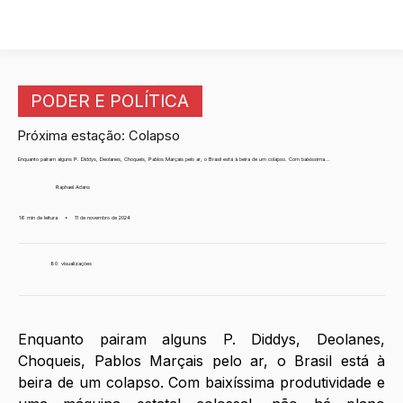
PODER E POLÍTICA
Próxima estação: Colapso
Enquanto pairam alguns P. Diddys, Deolanes, Choqueis, Pablos Marçais pelo ar, o Brasil está à beira de um colapso. Com baixíssima...
Raphael Adans
16 min de leitura
•
11 de novembro de 2024
80
visualizações
Enquanto pairam alguns P. Diddys, Deolanes, 
Choqueis, Pablos Marçais pelo ar, o Brasil está à 
beira de um colapso. Com baixíssima produtividade e 