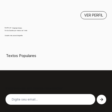
VER PERFIL
Escrito por
Raphael Adans
Foi da Gazeta por menos de 1 mês
Usuário não possui biografia
Textos Populares
Inscreva-se em nossa newsletter
Receba nossas últimas notícias, colunas, podcasts e muito