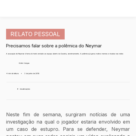
RELATO PESSOAL
Precisamos falar sobre a polêmica do Neymar
A acusação de Neymar é tema do texto enviado ao espaço aberto da Gazeta, anonimamente. A polêmica já gerou muitos memes e risadas nas redes
Ornito Vargas
4 min de leitura
•
3 de junho de 2019
6
visualizações
Neste fim de semana, surgiram notícias de uma 
investigação na qual o jogador estaria envolvido em 
um caso de estupro. Para se defender, Neymar 