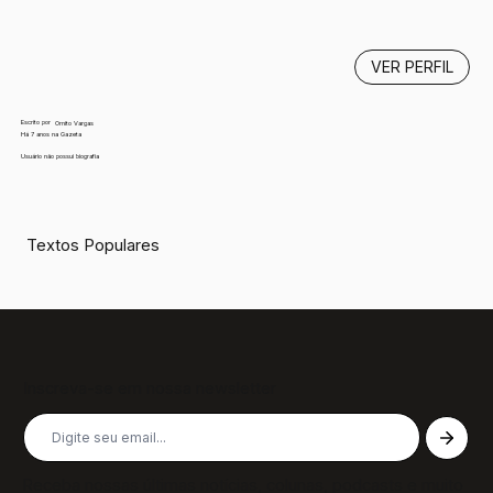
VER PERFIL
Escrito por
Ornito Vargas
Há 7 anos na Gazeta
Usuário não possui biografia
Textos Populares
Inscreva-se em nossa newsletter
Receba nossas últimas notícias, colunas, podcasts e muito