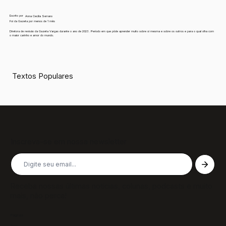
Escrito por
Anna Cecília Serrano
Foi da Gazeta por menos de 1 mês
Diretora de revisão da Gazeta Vargas durante o ano de 2023. Período em que pôde aprender muito sobre si mesma e sobre os outros e para o qual olha com
o maior carinho e amor do mundo.
Textos Populares
Inscreva-se em nossa newsletter
Receba nossas últimas notícias, colunas, podcasts e muito
mais, não perca!
Páginas
Sobre