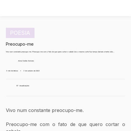
POESIA
Preocupo-me
Vivo num constante preocupo-me. Preocupo-me com o fato de que quero cortar o cabelo Uso o mesmo corte faz tempo demais e tenho sido...
Anna Cecília Serrano
3 min de leitura
•
3 de outubro de 2023
57
visualizações
Vivo num constante preocupo-me.
Preocupo-me com o fato de que quero cortar o 