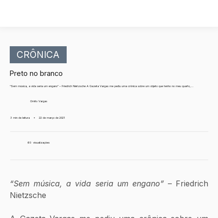
CRÔNICA
Preto no branco
“Sem música, a vida seria um engano” – Friedrich Nietzsche A Gazeta Vargas me pediu uma crônica sobre um objeto que tenho no meu quarto,...
Ornito Vargas
3 min de leitura
•
22 de março de 2021
60
visualizações
“Sem música, a vida seria um engano”
 – Friedrich 
Nietzsche