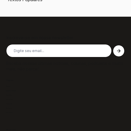
Inscreva-se em nossa newsletter
Receba nossas últimas notícias, colunas, podcasts e muito
mais, não perca!
Páginas
Sobre
Notícias/Textos
Colunas
GazeTVs
Podcasts
Revistas
Membros
Recursos