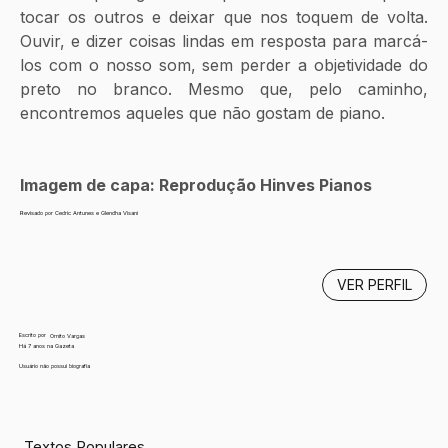
tocar os outros e deixar que nos toquem de volta. 
Ouvir, e dizer coisas lindas em resposta para marcá-
los com o nosso som, sem perder a objetividade do 
preto no branco. Mesmo que, pelo caminho, 
encontremos aqueles que não gostam de piano. 
Imagem de capa: Reprodução Hinves Pianos
Revisado por Cedric Antunes e Glendha Visani
VER PERFIL
Escrito por
Ornito Vargas
Há 7 anos na Gazeta
Usuário não possui biografia
Textos Populares