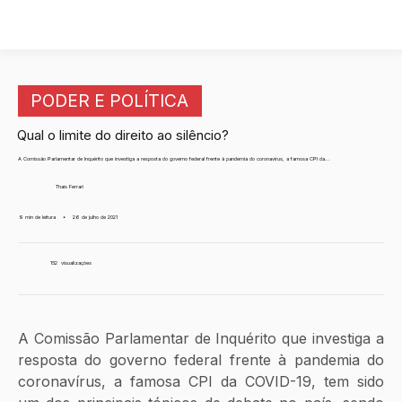
PODER E POLÍTICA
Qual o limite do direito ao silêncio?
A Comissão Parlamentar de Inquérito que investiga a resposta do governo federal frente à pandemia do coronavírus, a famosa CPI da...
Thais Ferrari
9 min de leitura
•
26 de julho de 2021
152
visualizações
A Comissão Parlamentar de Inquérito que investiga a 
resposta do governo federal frente à pandemia do 
coronavírus, a famosa CPI da COVID-19, tem sido 