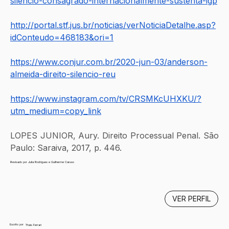
silencio-consagrado-internacionalmente-sustenta-igp
http://portal.stf.jus.br/noticias/verNoticiaDetalhe.asp?
idConteudo=468183&ori=1
https://www.conjur.com.br/2020-jun-03/anderson-
almeida-direito-silencio-reu
https://www.instagram.com/tv/CRSMKcUHXKU/?
utm_medium=copy_link
LOPES JUNIOR, Aury. Direito Processual Penal. São 
Paulo: Saraiva, 2017, p. 446.
Revisado por Julia Rodrigues e Guilherme Caruso
VER PERFIL
Escrito por
Thais Ferrari