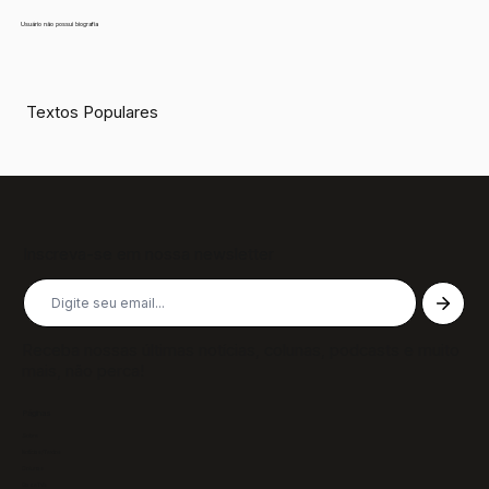
Usuário não possui biografia
Textos Populares
Inscreva-se em nossa newsletter
Receba nossas últimas notícias, colunas, podcasts e muito
mais, não perca!
Páginas
Sobre
Notícias/Textos
Colunas
GazeTVs