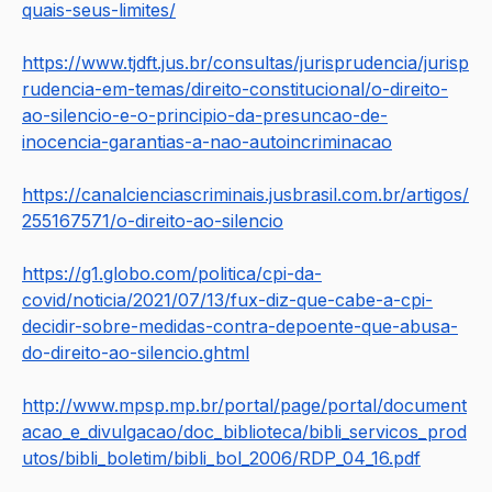
quais-seus-limites/
https://www.tjdft.jus.br/consultas/jurisprudencia/jurisp
rudencia-em-temas/direito-constitucional/o-direito-
ao-silencio-e-o-principio-da-presuncao-de-
inocencia-garantias-a-nao-autoincriminacao
https://canalcienciascriminais.jusbrasil.com.br/artigos/
255167571/o-direito-ao-silencio
https://g1.globo.com/politica/cpi-da-
covid/noticia/2021/07/13/fux-diz-que-cabe-a-cpi-
decidir-sobre-medidas-contra-depoente-que-abusa-
do-direito-ao-silencio.ghtml
http://www.mpsp.mp.br/portal/page/portal/document
acao_e_divulgacao/doc_biblioteca/bibli_servicos_prod
utos/bibli_boletim/bibli_bol_2006/RDP_04_16.pdf