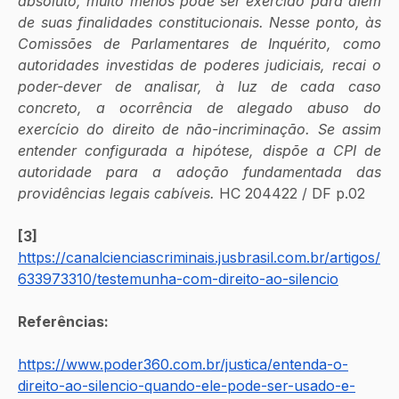
absoluto, muito menos pode ser exercido para além 
de suas finalidades constitucionais. Nesse ponto, às 
Comissões de Parlamentares de Inquérito, como 
autoridades investidas de poderes judiciais, recai o 
poder-dever de analisar, à luz de cada caso 
concreto, a ocorrência de alegado abuso do 
exercício do direito de não-incriminação. Se assim 
entender configurada a hipótese, dispõe a CPI de 
autoridade para a adoção fundamentada das 
providências legais cabíveis.
 HC 204422 / DF p.02
[3] 
https://canalcienciascriminais.jusbrasil.com.br/artigos/
633973310/testemunha-com-direito-ao-silencio
Referências:
https://www.poder360.com.br/justica/entenda-o-
direito-ao-silencio-quando-ele-pode-ser-usado-e-