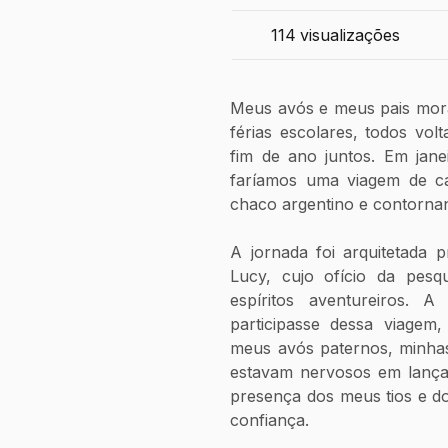
114
visualizações
Meus avós e meus pais mora
férias escolares, todos vol
fim de ano juntos. Em janei
faríamos uma viagem de ca
chaco argentino e contornan
A jornada foi arquitetada p
Lucy, cujo ofício da pesq
espíritos aventureiros. A
participasse dessa viagem,
meus avós paternos, minhas
estavam nervosos em lançar
presença dos meus tios e do
confiança.