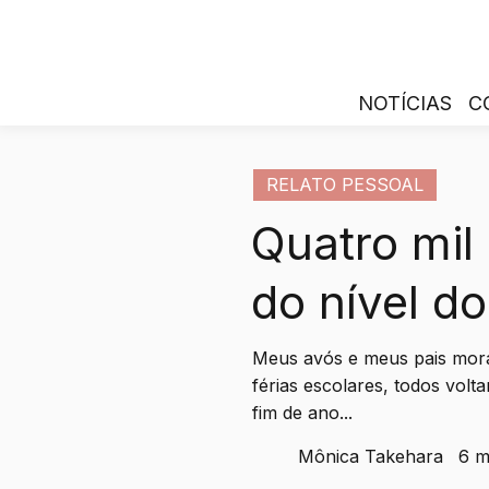
NOTÍCIAS
C
RELATO PESSOAL
Quatro mil
do nível d
Meus avós e meus pais mor
férias escolares, todos volt
fim de ano...
Mônica Takehara
6 m