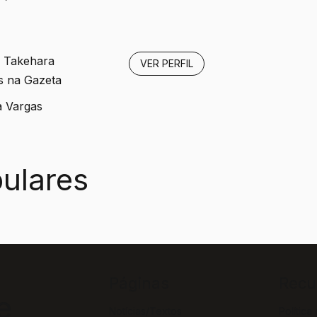
 Takehara
VER PERFIL
s na Gazeta
 Vargas
ulares
Páginas
Recu
e
Notícias/Textos
Política