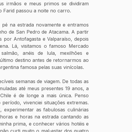
s irmãos e meus primos se dividiram 
o Farid passou a noite no carro. 
 pé na estrada novamente e entramos 
inho de San Pedro de Atacama. A partir 
s por Antofagasta e Valparaíso, depois 
ilena. Lá, visitamos o famoso Mercado 
salmão, anéis de lula, mexilhões e 
último destino antes de retornarmos ao 
rgentina famosa pelas suas vinícolas. 
ecíveis semanas de viagem. De todas as 
muladas até meus presentes 19 anos, a 
Chile é de longe a mais única. Penso 
 período, vivenciei situações extremas. 
 experimentar as fabulosas culinárias 
 horas e horas na estrada cantando as 
minha prima, e conhecer vários hotéis e 
ão curti muito o mal-estar dos quatro 