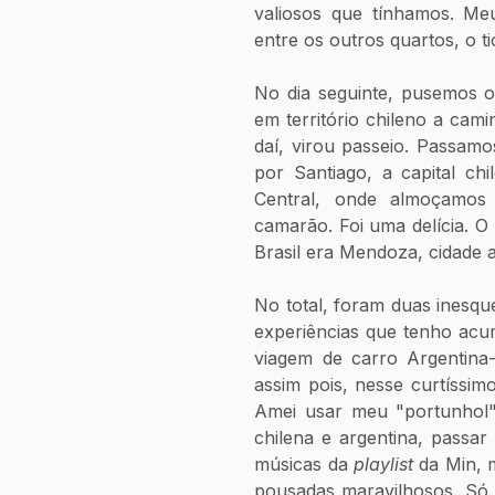
valiosos que tínhamos. Meu
entre os outros quartos, o ti
No dia seguinte, pusemos o
em território chileno a cam
daí, virou passeio. Passamo
por Santiago, a capital ch
Central, onde almoçamos 
camarão. Foi uma delícia. O 
Brasil era Mendoza, cidade a
No total, foram duas inesqu
experiências que tenho acu
viagem de carro Argentina-
assim pois, nesse curtíssimo
Amei usar meu "portunhol",
chilena e argentina, passar
músicas da 
playlist 
da Min, 
pousadas maravilhosos. Só n