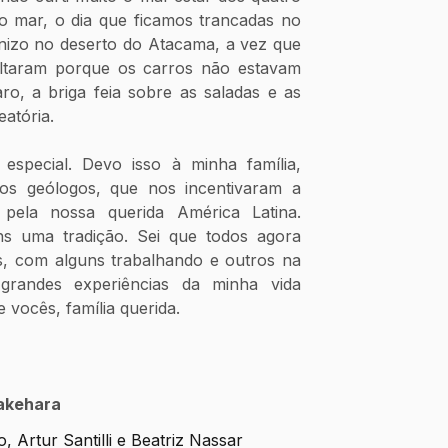
o mar, o dia que ficamos trancadas no 
nizo no deserto do Atacama, a vez que 
ltaram porque os carros não estavam 
com os faróis acesos e, claro, a briga feia sobre as saladas e as 
atória. 
especial. Devo isso à minha família, 
os geólogos, que nos incentivaram a 
pela nossa querida América Latina. 
s uma tradição. Sei que todos agora 
 com alguns trabalhando e outros na 
grandes experiências da minha vida 
vocês, família querida.
akehara 
 Artur Santilli e Beatriz Nassar