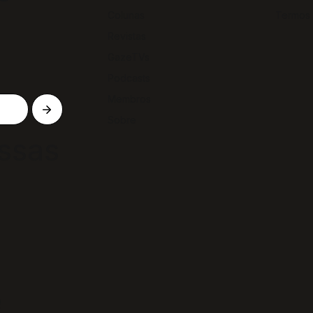
Colunas
Termos
Revistas
GazeTVs
Podcasts
Membros
Sobre
ssas
e