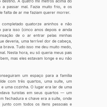
destino. A quatro mil metros acima do 
a passar mal. Fazia muito frio, e os 
e falta de ar me faziam querer morrer.
 completado quatorze aninhos e não 
o para isso (cinco anos depois e ainda 
nsação de o ar entrar pelas minhas 
ue deveria, uma terrível dor de cabeça, 
a brava. Tudo isso me deu muito medo, 
al. Nesta hora, eu só queria meus pais 
 bem, mas eles estavam longe e eu não 
onseguiram um espaço para a família 
lde com três quartos, uma suíte, um 
 e uma cozinha. O lugar era lar de uma 
família da região que hospedava turistas em seus quartos — um 
m fechadura e chave era a suíte, onde 
junto com todos os itens pessoais e 