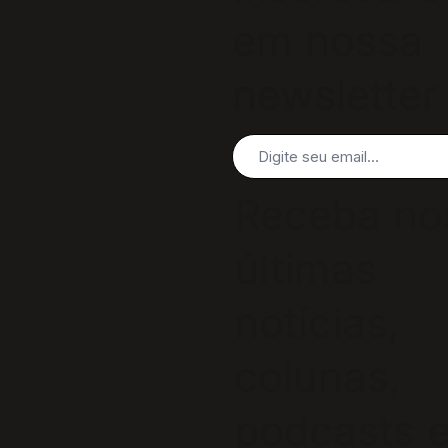
em nossa
newsletter
Receba no
últimas
notícias,
colunas,
podcasts 