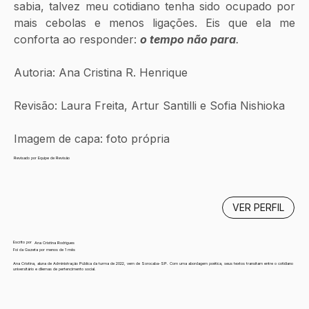
sabia, talvez meu cotidiano tenha sido ocupado por 
mais cebolas e menos ligações. Eis que ela me 
conforta ao responder: 
o tempo não para
.
Autoria: Ana Cristina R. Henrique 
Revisão: Laura Freita, Artur Santilli e Sofia Nishioka
Imagem de capa: foto própria
Revisado por Equipe de Revisão
VER PERFIL
Escrito por
Ana Cristina Rodrigues
Foi da Gazeta por menos de 1 mês
Ana Cristina, aluna de Administração Pública da turma de 2022, vem de Sorocaba-SP. Com uma abordagem poética, seus textos transitam entre o cotidiano
universitário e dilemas de pertencimento social.