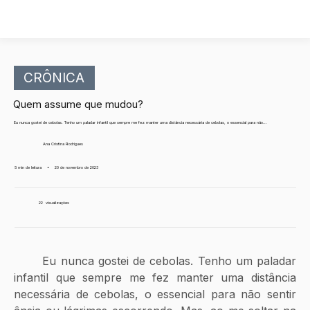
CRÔNICA
Quem assume que mudou?
Eu nunca gostei de cebolas. Tenho um paladar infantil que sempre me fez manter uma distância necessária de cebolas, o essencial para não...
Ana Cristina Rodrigues
5 min de leitura
•
20 de novembro de 2023
22
visualizações
	Eu nunca gostei de cebolas. Tenho um paladar 
infantil que sempre me fez manter uma distância 
necessária de cebolas, o essencial para não sentir 