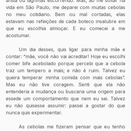
ânsia ou lágrimas escorrendo. Mas, ao me soltar na 
vida em São Paulo, me deparei com muitas cebolas 
no meu cotidiano. Bem ou mal cortadas, elas 
estavam nas refeições de cada boteco insalubre em 
que eu escolhia almoçar. E eu comecei a me 
acostumar.
	Um dia desses, quis ligar para minha mãe e 
contar: “mãe, você não vai acreditar! Hoje eu escolhi 
comer bife acebolado porque percebi que a cebola 
traz um tempero a mais; e não é ruim. Talvez eu 
queira temperar minha comida com mais cebolas”. 
Mas eu não tive coragem. Senti que ela não 
entenderia a mudança ou buscaria uma origem para 
essede um comportamento que nem eu sei. Talvez 
eu não quisesse assumir: passei a gostar do que 
nunca quis experimentar.
	As cebolas me fizeram pensar que eu tenho 