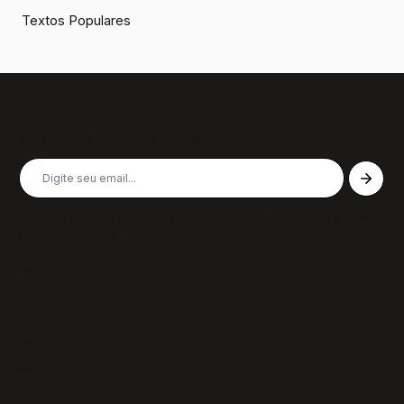
Textos Populares
Inscreva-se em nossa newsletter
Receba nossas últimas notícias, colunas, podcasts e muito
mais, não perca!
Páginas
Sobre
Notícias/Textos
Colunas
GazeTVs
Podcasts
Revistas
Membros