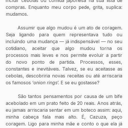
incluir cebolas ou comida japonesa na sua lista de 
compras. Enquanto meu corpo pede, grita, suplica: 
mudamos.
	Assumir que algo mudou é um ato de coragem. 
Seja ligando para quem representava tudo ou 
incluindo uma mudança — já indispensável — no seu 
cotidiano, aceitar que algo mudou torna os 
processos mais leves e nos permite evoluir a partir 
do novo ponto de partida. Processos, esses, 
constantes e inevitáveis. Talvez, se eu aceitasse as 
cebolas, descobriria novas receitas ou até arriscaria 
os famosos ‘
onion rings
’. E se eu gostasse?
	São tantos pensamentos por causa de um bife 
acebolado em um prato feito de 20 reais. Anos atrás, 
eu jamais arriscaria sentar em um boteco assim: aqui, 
minha cabeça fala mais alto. É, Cazuza, peço 
coragem. Ligo para minha mãe e conto o que ela já 