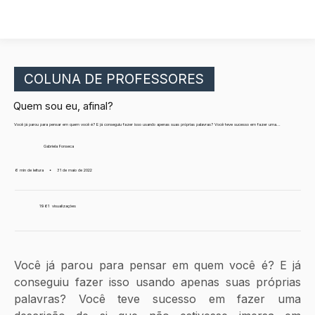
COLUNA DE PROFESSORES
Quem sou eu, afinal?
Você já parou para pensar em quem você é? E já conseguiu fazer isso usando apenas suas próprias palavras? Você teve sucesso em fazer uma...
Gabriela Fonseca
6 min de leitura
•
31 de maio de 2022
1961
visualizações
Você já parou para pensar em quem você é? E já 
conseguiu fazer isso usando apenas suas próprias 
palavras? Você teve sucesso em fazer uma 