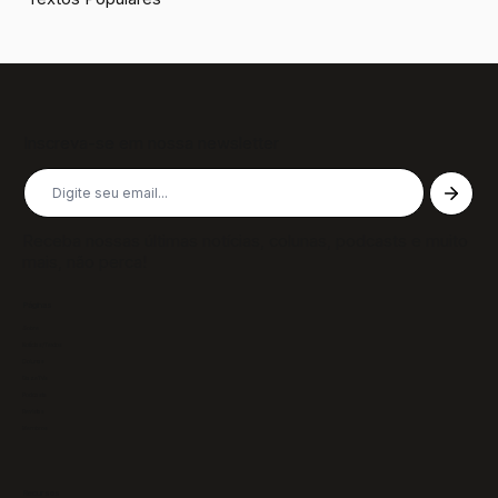
Inscreva-se em nossa newsletter
Receba nossas últimas notícias, colunas, podcasts e muito
mais, não perca!
Páginas
Sobre
Notícias/Textos
Colunas
GazeTVs
Podcasts
Revistas
Membros
Recursos