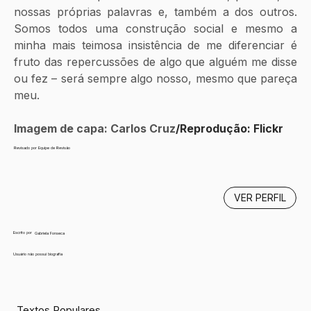
nossas próprias palavras e, também a dos outros. 
Somos todos uma construção social e mesmo a 
minha mais teimosa insistência de me diferenciar é 
fruto das repercussões de algo que alguém me disse 
ou fez – será sempre algo nosso, mesmo que pareça 
meu. 
Imagem de capa: Carlos Cruz
/Reprodução: Flickr
Revisado por Equipe de Revisão
VER PERFIL
Escrito por
Gabriela Fonseca
Usuário não possui biografia
Textos Populares