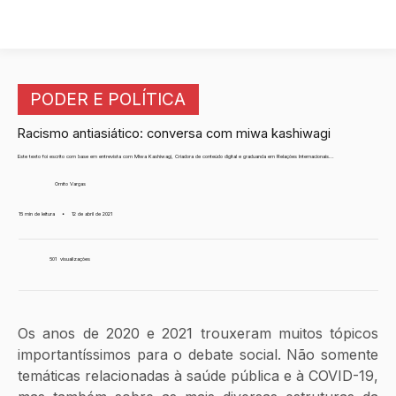
PODER E POLÍTICA
Racismo antiasiático: conversa com miwa kashiwagi
Este texto foi escrito com base em entrevista com Miwa Kashiwagi, Criadora de conteúdo digital e graduanda em Relações Internacionais...
Ornito Vargas
15 min de leitura
•
12 de abril de 2021
501
visualizações
Os anos de 2020 e 2021 trouxeram muitos tópicos 
importantíssimos para o debate social. Não somente 
temáticas relacionadas à saúde pública e à COVID-19, 