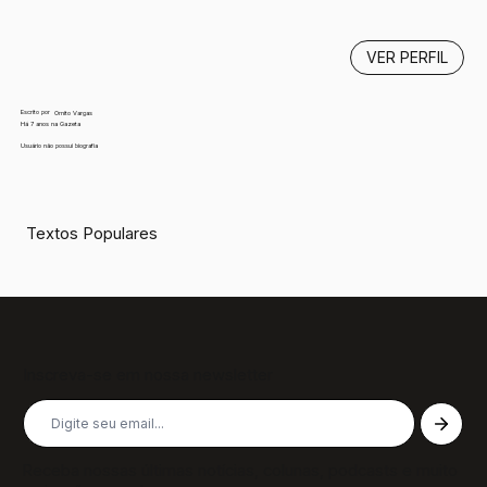
VER PERFIL
Escrito por
Ornito Vargas
Há 7 anos na Gazeta
Usuário não possui biografia
Textos Populares
Inscreva-se em nossa newsletter
Receba nossas últimas notícias, colunas, podcasts e muito