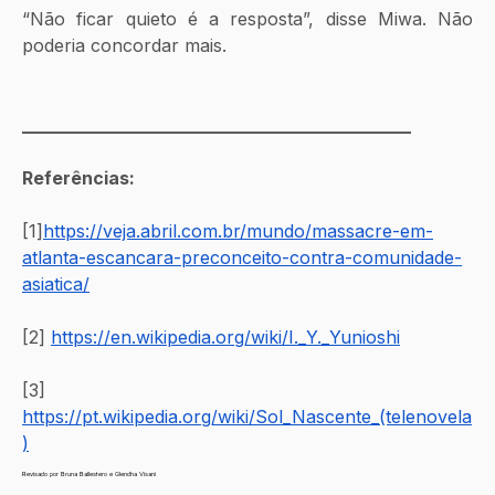
“Não ficar quieto é a resposta”, disse Miwa. Não 
poderia concordar mais.
____________________________________________
Referências:
[1]
https://veja.abril.com.br/mundo/massacre-em-
atlanta-escancara-preconceito-contra-comunidade-
asiatica/
[2] 
https://en.wikipedia.org/wiki/I._Y._Yunioshi
[3] 
https://pt.wikipedia.org/wiki/Sol_Nascente_(telenovela
)
Revisado por Bruna Ballestero e Glendha Visani