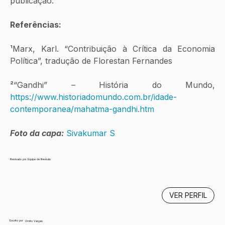
publicação. 
Referências:
¹
Marx, Karl. “Contribuição à Crítica da Economia 
Política”, tradução de Florestan Fernandes
²
“Gandhi” – História do Mundo, 
https://www.historiadomundo.com.br/idade-
contemporanea/mahatma-gandhi.htm
Foto da capa:
Sivakumar S
Revisado por Equipe de Revisão
VER PERFIL
Escrito por
Ornito Vargas