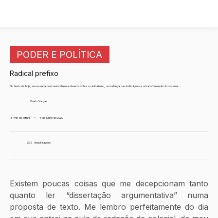
PODER E POLÍTICA
Radical prefixo
No texto de hoje, nossa redatora Loreta Guerra disserta sobre o radicalismo, a mudança nas instituições e a transformação do sistema....
Ornito Vargas
8 min de leitura
•
4 de junho de 2020
232
visualizações
Existem poucas coisas que me decepcionam tanto 
quanto ler “dissertação argumentativa” numa 
proposta de texto. Me lembro perfeitamente do dia 