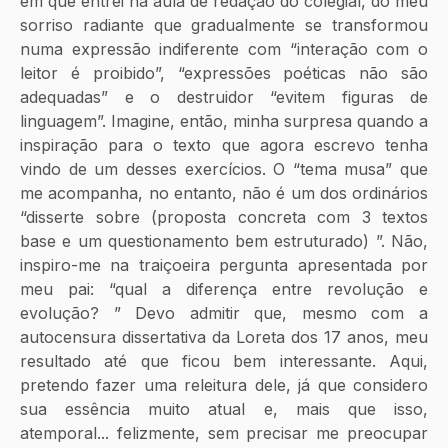
em que entrei na aula de redação do colegial, do meu 
sorriso radiante que gradualmente se transformou 
numa expressão indiferente com “interação com o 
leitor é proibido”, “expressões poéticas não são 
adequadas” e o destruidor “evitem figuras de 
linguagem”. Imagine, então, minha surpresa quando a 
inspiração para o texto que agora escrevo tenha 
vindo de um desses exercícios. O “tema musa” que 
me acompanha, no entanto, não é um dos ordinários 
“disserte sobre (proposta concreta com 3 textos 
base e um questionamento bem estruturado) ”. Não, 
inspiro-me na traiçoeira pergunta apresentada por 
meu pai: “qual a diferença entre revolução e 
evolução? ” Devo admitir que, mesmo com a 
autocensura dissertativa da Loreta dos 17 anos, meu 
resultado até que ficou bem interessante. Aqui, 
pretendo fazer uma releitura dele, já que considero 
sua essência muito atual e, mais que isso, 
atemporal... felizmente, sem precisar me preocupar 