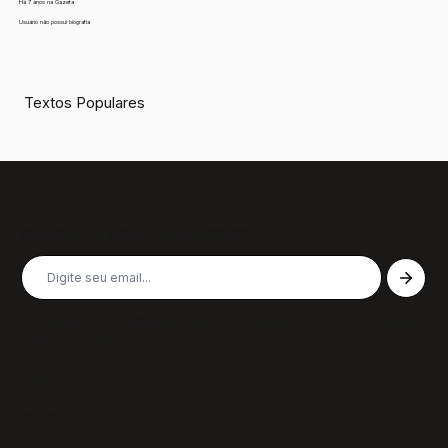
Há 7 anos na Gazeta
Usuário não possui biografia
Textos Populares
Inscreva-se em nossa newsletter
Receba nossas últimas notícias, colunas, podcasts e muito
mais, não perca!
Páginas
Sobre
Notícias/Textos
Colunas
GazeTVs