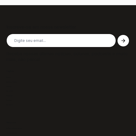
Inscreva-se em nossa newsletter
Receba nossas últimas notícias, colunas, podcasts e muito
mais, não perca!
Páginas
Sobre
Notícias/Textos
Colunas
GazeTVs
Podcasts
Revistas
Membros
Recursos
Política de Privacidade
Termos de Uso