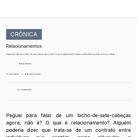
CRÔNICA
Relacionamentos
Peguei para falar de um bicho-de-sete-cabeças agora, não é? O que é relacionamento? Alguém poderia dizer que trata-se de um contrato...
Rodrigo Ferreira
6 min de leitura
•
8 de junho de 2024
36
visualizações
Peguei para falar de um bicho-de-sete-cabeças 
agora, não é? O que é relacionamento? Alguém 
poderia dizer que trata-se de um contrato entre 