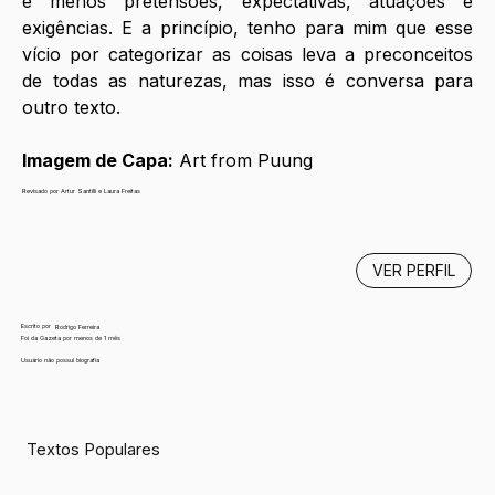
e menos pretensões, expectativas, atuações e 
exigências. E a princípio, tenho para mim que esse 
vício por categorizar as coisas leva a preconceitos 
de todas as naturezas, mas isso é conversa para 
outro texto.
Imagem de Capa:
 Art from Puung
Revisado por Artur Santilli e Laura Freitas
VER PERFIL
Escrito por
Rodrigo Ferreira
Foi da Gazeta por menos de 1 mês
Usuário não possui biografia
Textos Populares