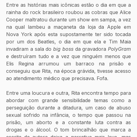
Entre as histórias mais icônicas estão o dia em que a 
rainha do rock brasileiro roubou as cobras que Alice 
Cooper maltratou durante um show em sampa, a vez 
na qual lambeu a maçaneta da loja da Apple em 
Nova York após esta supostamente ter sido tocada 
por um dos Beatles, o dia em que ela e Tim Maia 
invadiram a sala do 
big boss
 da gravadora 
PolyGram
e destruíram tudo e a vez que ninguém menos que 
Elis Regina arrumou um barraco na prisão e 
conseguiu que Rita, na época grávida, tivesse acesso 
ao atendimento médico que precisava. Fofa.
Entre uma loucura e outra, Rita encontra tempo para 
abordar com grande sensibilidade temas como a 
perseguição durante a ditadura, um caso de abuso 
sexual sofrido na infância, o tempo que passou na 
prisão, um aborto e a constante luta contra as 
drogas e o álcool. O tom brincalhão que marca a 
escrita da autora deixa a narrativa mais leve, mas 