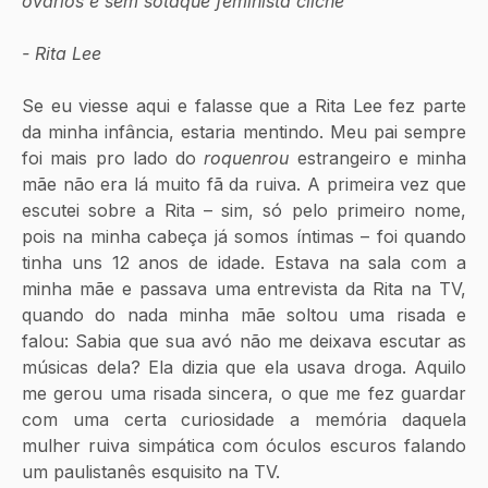
ovários e sem sotaque feminista clichê” 
- Rita Lee 
Se eu viesse aqui e falasse que a Rita Lee fez parte 
da minha infância, estaria mentindo. Meu pai sempre 
foi mais pro lado do 
roquenrou
 estrangeiro e minha 
mãe não era lá muito fã da ruiva. A primeira vez que 
escutei sobre a Rita – sim, só pelo primeiro nome, 
pois na minha cabeça já somos íntimas – foi quando 
tinha uns 12 anos de idade. Estava na sala com a 
minha mãe e passava uma entrevista da Rita na TV, 
quando do nada minha mãe soltou uma risada e 
falou: Sabia que sua avó não me deixava escutar as 
músicas dela? Ela dizia que ela usava droga. Aquilo 
me gerou uma risada sincera, o que me fez guardar 
com uma certa curiosidade a memória daquela 
mulher ruiva simpática com óculos escuros falando 
um paulistanês esquisito na TV. 