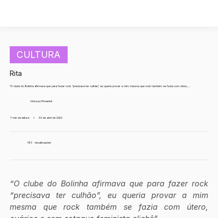
CULTURA
Rita
“O clube do Bolinha afirmava que para fazer rock “precisava ter culhão”, eu queria provar a mim mesma que rock também se fazia com útero,...
Victorya Pimentel
7 min de leitura
•
30 de abril de 2023
193
visualizações
“O clube do Bolinha afirmava que para fazer rock 
“precisava ter culhão”, eu queria provar a mim 
mesma que rock também se fazia com útero, 