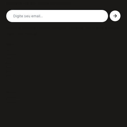
Inscreva-se em nossa newsletter
Receba nossas últimas notícias, colunas, podcasts e muito
mais, não perca!
Páginas
Sobre
Notícias/Textos
Colunas
GazeTVs
Podcasts
Revistas
Membros
Recursos
Política de Privacidade
Termos de Uso