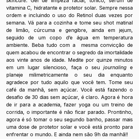
skincare
. Gel de limpeza facial, tônico, sérum de 
vitamina C, hidratante e protetor solar. Sempre nessa 
ordem e incluindo o uso do Retinol duas vezes por 
semana. Vá para a cozinha e tome seu shot matinal 
de limão, cúrcuma e gengibre, ainda em jejum, 
seguido de um copo d’e água em temperatura 
ambiente. Beba tudo com a  mesma convicção de 
quem acabou de encontrar o segredo da imortalidade 
aos vinte anos de idade. Medite por quinze minutos 
em um lugar silencioso, faça o seu 
journaling
 e 
planeje milimetricamente o seu dia enquanto 
agradece por tudo aquilo que você tem. Tome seu 
café da manhã, sem açúcar. Você está fazendo o 
desafio de 30 dias sem açúcar, é claro. Agora é hora 
de ir para a academia, fazer yoga ou um treino de 
corrida, o importante é não ficar parado. Prontinho, 
agora é só tomar o seu segundo banho, passar mais 
uma dose de protetor solar e você está pronto para 
enfrentar o mundo. E ainda nem são 9h da manhã!! 