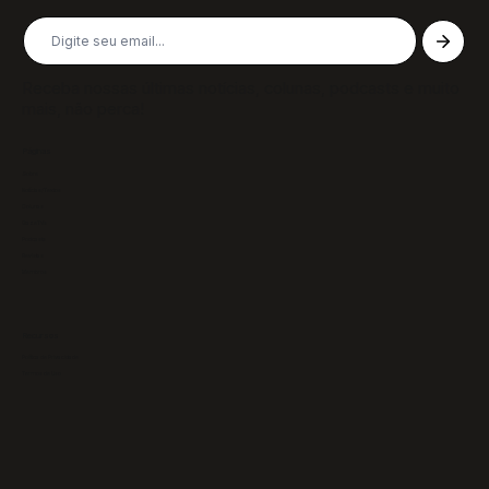
Receba nossas últimas notícias, colunas, podcasts e muito
mais, não perca!
Páginas
Sobre
Notícias/Textos
Colunas
GazeTVs
Podcasts
Revistas
Membros
Recursos
Política de Privacidade
Termos de Uso