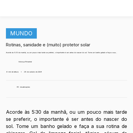
MUNDO
Rotinas, sanidade e (muito) protetor solar
Acorde às 5:30 da manhã, ou um pouco mais tarde se preferir, o importante é ser antes do nascer do sol. Tome um banho gelado e faça a sua...
Victorya Pimentel
6 min de leitura
•
29 de outubro de 2024
45
visualizações
Acorde às 5:30 da manhã, ou um pouco mais tarde 
se preferir, o importante é ser antes do nascer do 
sol. Tome um banho gelado e faça a sua rotina de 