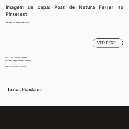
Imagem de capa: Post de Natura Ferrer no 
Pinterest
Revisado por Equipe de Revisão
VER PERFIL
Escrito por
Victorya Pimentel
Foi da Gazeta por menos de 1 mês
Usuário não possui biografia
Textos Populares
Inscreva-se em nossa newsletter