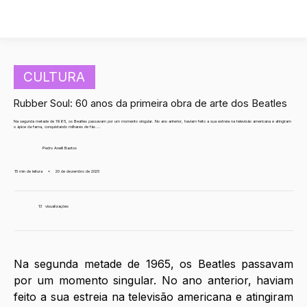
CULTURA
Rubber Soul: 60 anos da primeira obra de arte dos Beatles
Na segunda metade de 1965, os Beatles passavam por um momento singular. No ano anterior, haviam feito a sua estreia na televisão americana e atingiram
o ápice da fama, conquistando milhares de fãs ...
Pedro Anelli Bastos
15 min de leitura
•
20 de dezembro de 2025
13
visualizações
Na segunda metade de 1965, os Beatles passavam 
por um momento singular. No ano anterior, haviam 
feito a sua estreia na televisão americana e atingiram 