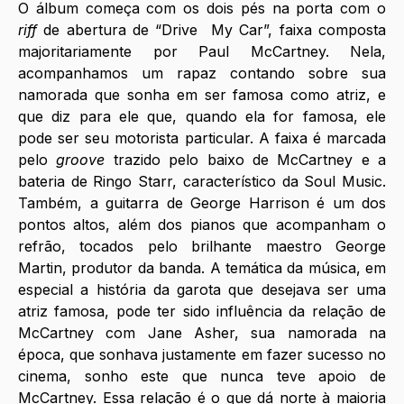
O álbum começa com os dois pés na porta com o 
riff
 de abertura de “Drive  My Car”, faixa composta 
majoritariamente por Paul McCartney. Nela, 
acompanhamos um rapaz contando sobre sua 
namorada que sonha em ser famosa como atriz, e 
que diz para ele que, quando ela for famosa, ele 
pode ser seu motorista particular. A faixa é marcada 
pelo 
groove
 trazido pelo baixo de McCartney e a 
bateria de Ringo Starr, característico da Soul Music. 
Também, a guitarra de George Harrison é um dos 
pontos altos, além dos pianos que acompanham o 
refrão, tocados pelo brilhante maestro George 
Martin, produtor da banda. A temática da música, em 
especial a história da garota que desejava ser uma 
atriz famosa, pode ter sido influência da relação de 
McCartney com Jane Asher, sua namorada na 
época, que sonhava justamente em fazer sucesso no 
cinema, sonho este que nunca teve apoio de 
McCartney. Essa relação é o que dá norte à maioria 