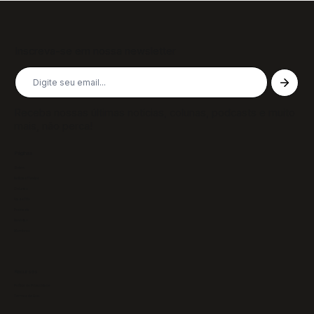
Inscreva-se em nossa newsletter
Receba nossas últimas notícias, colunas, podcasts e muito
mais, não perca!
Páginas
Sobre
Notícias/Textos
Colunas
GazeTVs
Podcasts
Revistas
Membros
Recursos
Política de Privacidade
Termos de Uso