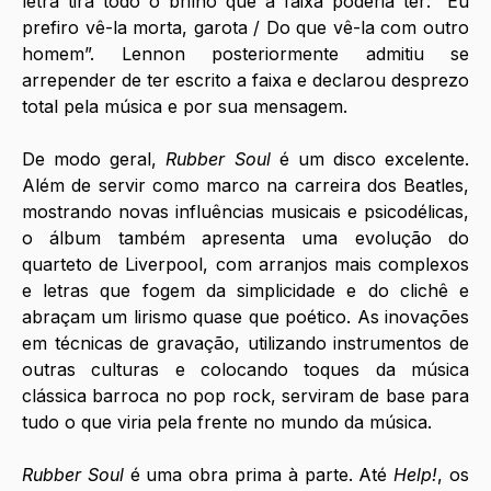
letra tira todo o brilho que a faixa poderia ter: “Eu 
prefiro vê-la morta, garota / Do que vê-la com outro 
homem”. Lennon posteriormente admitiu se 
arrepender de ter escrito a faixa e declarou desprezo 
total pela música e por sua mensagem.
De modo geral, 
Rubber Soul
 é um disco excelente. 
Além de servir como marco na carreira dos Beatles, 
mostrando novas influências musicais e psicodélicas, 
o álbum também apresenta uma evolução do 
quarteto de Liverpool, com arranjos mais complexos 
e letras que fogem da simplicidade e do clichê e 
abraçam um lirismo quase que poético. As inovações 
em técnicas de gravação, utilizando instrumentos de 
outras culturas e colocando toques da música 
clássica barroca no pop rock, serviram de base para 
tudo o que viria pela frente no mundo da música. 
Rubber Soul
 é uma obra prima à parte. Até 
Help!
, os 