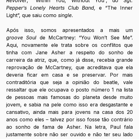
Revolver
, “Within You, Without You”, do 
Sgt. 
Pepper’s Lonely Hearts Club Band, 
e “The Inner 
Light”, que saiu como 
single
.
Após isso, somos apresentados a mais um 
groove
Soul
 de McCartney: “You Won’t See Me”. 
Aqui, novamente ele trata sobre os conflitos que 
tinha com Jane Asher a respeito do sonho de 
carreira da atriz, que, como já disse, recebia grande 
reprovação de McCartney, que acreditava que ela 
deveria ficar em casa e se preservar. Por mais 
contraditória que seja a opinião do beatle, vale 
ressaltar que ele ocupava o posto número 1 na lista 
de pessoas mais famosas do planeta desde muito 
jovem, e sabia na pele como isso era desgastante e 
cansativo, ainda mais para jovens na casa dos 20 
anos como eles – talvez por isso fosse tão contrário 
ao sonho de fama de Asher. Na letra, Paul fala 
justamente sobre não ser ouvido e não ter seu lado 