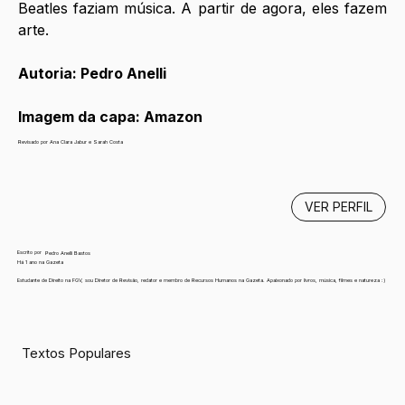
Beatles faziam música. A partir de agora, eles fazem 
arte.
Autoria: Pedro Anelli
Imagem da capa: Amazon
Revisado por Ana Clara Jabur e Sarah Costa
VER PERFIL
Escrito por
Pedro Anelli Bastos
Há 1 ano na Gazeta
Estudante de Direito na FGV, sou Diretor de Revisão, redator e membro de Recursos Humanos na Gazeta. Apaixonado por livros, música, filmes e natureza :)
Textos Populares