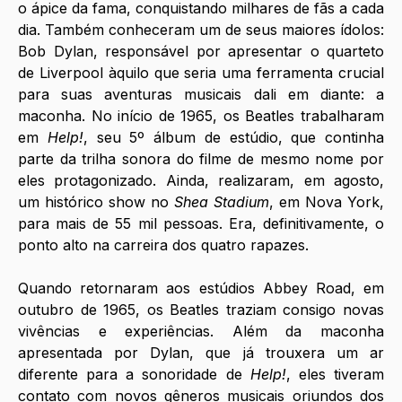
o ápice da fama, conquistando milhares de fãs a cada 
dia. Também conheceram um de seus maiores ídolos: 
Bob Dylan, responsável por apresentar o quarteto 
de Liverpool àquilo que seria uma ferramenta crucial 
para suas aventuras musicais dali em diante: a 
maconha. No início de 1965, os Beatles trabalharam 
em 
Help!
, seu 5º álbum de estúdio, que continha 
parte da trilha sonora do filme de mesmo nome por 
eles protagonizado. Ainda, realizaram, em agosto, 
um histórico show no 
Shea Stadium
, em Nova York, 
para mais de 55 mil pessoas. Era, definitivamente, o 
ponto alto na carreira dos quatro rapazes.
Quando retornaram aos estúdios Abbey Road, em 
outubro de 1965, os Beatles traziam consigo novas 
vivências e experiências. Além da maconha 
apresentada por Dylan, que já trouxera um ar 
diferente para a sonoridade de 
Help!
, eles tiveram 
contato com novos gêneros musicais oriundos dos 