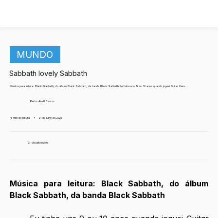
MUNDO
Sabbath lovely Sabbath
Música para leitura: Black Sabbath, do álbum Black Sabbath, da banda Black Sabbath Eu tinha uns 9 ou 10 anos quando joguei Guitar Hero...
Pedro Anelli Bastos
4 min de leitura
•
21 de julho de 2025
12
visualizações
Música para leitura: Black Sabbath, do álbum 
Black Sabbath, da banda Black Sabbath