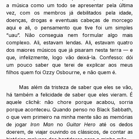
a música como um todo se apresentar pela última 
vez, com os membros já debilitados pela idade, 
doenças, drogas e eventuais cabeças de morcego 
aqui e ali, o pensamento que tive foi um simples 
“uau”. Não conseguia nem formular algo mais 
complexo. Ali, estavam lendas. Ali, estavam quatro 
dos maiores músicos que já pisaram nesta terra — e 
que, infelizmente, logo vão deixá-la. Confesso: dói 
um pouco saber que terei de explicar aos meus 
filhos quem foi Ozzy Osbourne, e não quem é.
	Mas além da tristeza de saber que eles se vão, 
há também a felicidade de saber que eles vieram. É 
aquele clichê: não chore porque acabou, sorria 
porque aconteceu. Quando penso no Black Sabbath, 
o que vem primeiro na minha mente são as memórias 
de jogar 
Iron Man
 no 
Guitar Hero
 até os dedos 
doerem, de viajar ouvindo os clássicos, de contar as 