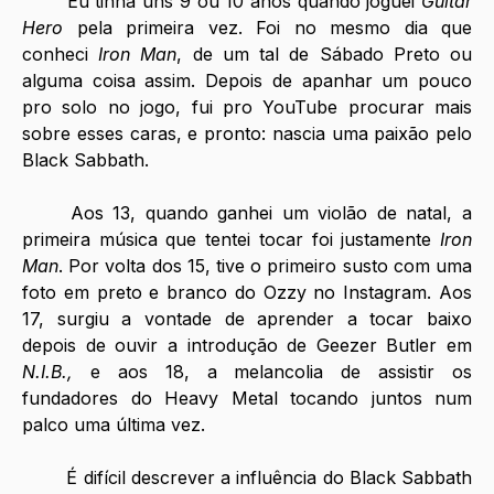
	Eu tinha uns 9 ou 10 anos quando joguei 
Guitar 
Hero
 pela primeira vez. Foi no mesmo dia que 
conheci 
Iron Man
, de um tal de Sábado Preto ou 
alguma coisa assim. Depois de apanhar um pouco 
pro solo no jogo, fui pro YouTube procurar mais 
sobre esses caras, e pronto: nascia uma paixão pelo 
Black Sabbath.
	Aos 13, quando ganhei um violão de natal, a 
primeira música que tentei tocar foi justamente 
Iron 
Man
. Por volta dos 15, tive o primeiro susto com uma 
foto em preto e branco do Ozzy no Instagram. Aos 
17, surgiu a vontade de aprender a tocar baixo 
depois de ouvir a introdução de Geezer Butler em 
N.I.B.,
 e aos 18, a melancolia de assistir os 
fundadores do Heavy Metal tocando juntos num 
palco uma última vez.
	É difícil descrever a influência do Black Sabbath 