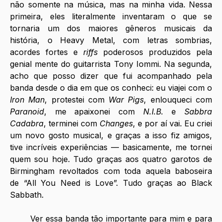
não somente na música, mas na minha vida. Nessa 
primeira, eles literalmente inventaram o que se 
tornaria um dos maiores gêneros musicais da 
história, o Heavy Metal, com letras sombrias, 
acordes fortes e 
riffs
 poderosos produzidos pela 
genial mente do guitarrista Tony Iommi. Na segunda, 
acho que posso dizer que fui acompanhado pela 
banda desde o dia em que os conheci: eu viajei com o 
Iron Man
, protestei com 
War Pigs
, enlouqueci com 
Paranoid
, me apaixonei com 
N.I.B. 
e 
Sabbra 
Cadabra
, terminei com 
Changes
, e por aí vai. Eu criei 
um novo gosto musical, e graças a isso fiz amigos, 
tive incríveis experiências — basicamente, me tornei 
quem sou hoje. Tudo graças aos quatro garotos de 
Birmingham revoltados com toda aquela baboseira 
de “All You Need is Love”. Tudo graças ao Black 
Sabbath.
	Ver essa banda tão importante para mim e para 