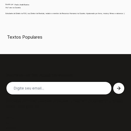
Escrito por
Pedro Anelli Bastos
Há 1 ano na Gazeta
Estudante de Direito na FGV, sou Diretor de Revisão, redator e membro de Recursos Humanos na Gazeta. Apaixonado por livros, música, filmes e natureza :)
Textos Populares
Inscreva-se em nossa newsletter
Receba nossas últimas notícias, colunas, podcasts e muito
mais, não perca!
Páginas
Sobre
Notícias/Textos