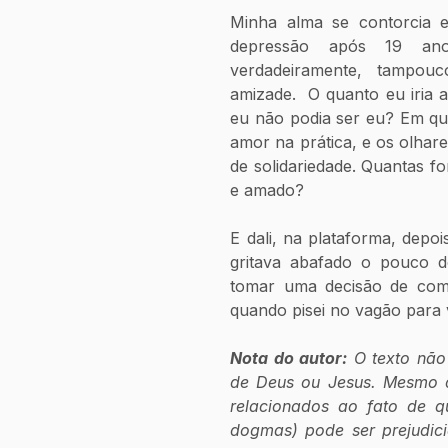
Minha alma se contorcia e
depressão após 19 an
verdadeiramente, tampouc
amizade.  O quanto eu iria 
eu não podia ser eu? Em que
amor na prática, e os olhar
de solidariedade. Quantas f
e amado? 
E dali, na plataforma, depo
gritava abafado o pouco d
tomar uma decisão de como i
quando pisei no vagão para v
Nota do autor:
 O texto não
de Deus ou Jesus. Mesmo de
relacionados ao fato de qu
dogmas) pode ser prejudici