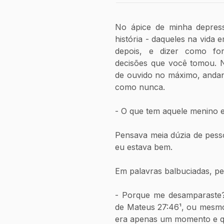
No ápice de minha depres
história - daqueles na vida
depois, e dizer como for
decisões que você tomou. N
de ouvido no máximo, andan
como nunca.
- O que tem aquele menino 
Pensava meia dúzia de pess
eu estava bem. 
Em palavras balbuciadas, pe
- Porque me desamparaste? 
de Mateus 27:46¹, ou mesmo
era apenas um momento e qu