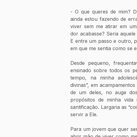
- O que queres de mim? Do
ainda estou fazendo de err
viver sem me atirar em uma
dor acabasse? Seria aquele 
E entre um passo e outro, 
em que me sentia como se es
Desde pequeno, frequenta
ensinado sobre todos os pe
tempo, na minha adolescê
divinas”, em acampamentos j
de um deles, no auge dos
propósitos de minha vida 
santificação. Largaria as “c
servir a Ele. 
Para um jovem que quer ser 
abrir mão de viver como me