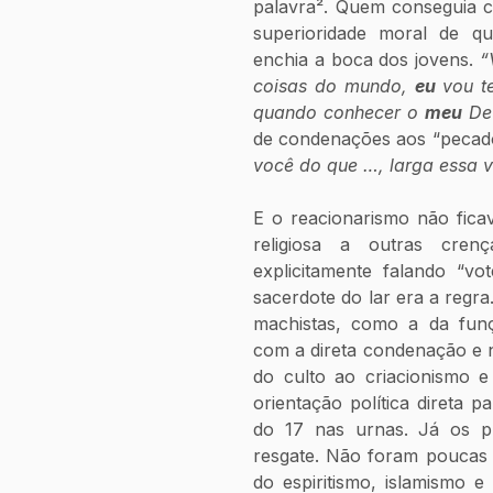
palavra². Quem conseguia c
superioridade moral de q
enchia a boca dos jovens. 
“
coisas do mundo, 
eu 
vou t
quando conhecer o 
meu
 De
de condenações aos “pecados
você do que …, larga essa v
E o reacionarismo não ficav
religiosa a outras cren
explicitamente falando “vo
sacerdote do lar era a regra
machistas, como a da funçã
com a direta condenação e 
do culto ao criacionismo e
orientação política direta 
do 17 nas urnas. Já os pr
resgate. Não foram poucas 
do espiritismo, islamismo 