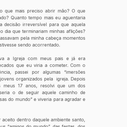
 que mais preciso abrir mão? O que 
ado? Quanto tempo mais eu aguentaria 
 decisão irreversível para que aquela 
o dia que terminariam minhas aflições? 
passavam pela minha cabeça momentos 
tivesse sendo acorrentado. 
va a Igreja com meus pais e já era 
cados que eu viria a cometer. Com o 
ncia, passei por algumas “imersões 
ovens organizados pela  igreja. Depois 
 meus 17 anos, resolvi que um dos 
seria o de seguir aquele caminho de 
oisas do mundo” e viveria para agradar e 
aceito dentro daquele ambiente santo, 
us “amigos do mundo”, das festas, dos 