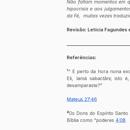
Não faltam momentos em que 
hipocrisia e aos julgamento
da Fé,  muitas vezes traduz
Revisão: Letícia Fagundes 
___________________________
Referências:
¹
“ E perto da hora nona exc
Eli, lamá sabactâni; isto
desamparaste?” 
Mateus 27:46
²
Os Dons do Espírito Santo
Bíblia como “poderes 
4:08