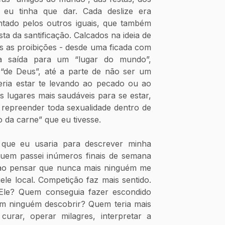
eu tinha que dar. Cada deslize era 
tado pelos outros iguais, que também 
 da santificação. Calcados na ideia de 
s as proibições - desde uma ficada com 
a saída para um “lugar do mundo”, 
de Deus”, até a parte de não ser um 
deria estar te levando ao pecado ou ao 
 lugares mais saudáveis para se estar, 
repreender toda sexualidade dentro de 
 da carne” que eu tivesse. 
ue eu usaria para descrever minha 
em passei inúmeros finais de semana 
 ao pensar que nunca mais ninguém me 
le local. Competição faz mais sentido. 
Ele? Quem conseguia fazer escondido 
em ninguém descobrir? Quem teria mais 
curar, operar milagres, interpretar a 