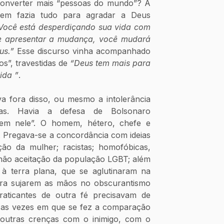
onverter mais “pessoas do mundo”? A 
uem fazia tudo para agradar a Deus 
Você está desperdiçando sua vida com 
e apresentar a mudança, você mudará 
us.”
 Esse discurso vinha acompanhado 
”, travestidas de 
“Deus tem mais para 
ida ”
. 
a fora disso, ou mesmo a intolerância 
ças. Havia a defesa de Bolsonaro 
tem nele”. O homem, hétero, chefe e 
. Pregava-se a concordância com ideias 
o da mulher; racistas; homofóbicas, 
não aceitação da população LGBT; além 
 à terra plana, que se aglutinaram na 
para sujarem as mãos no obscurantismo 
aticantes de outra fé precisavam de 
as vezes em que se fez a comparação 
e outras crenças com o inimigo, com o 