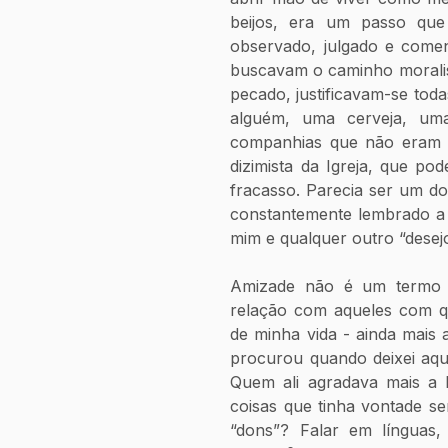
beijos, era um passo que 
observado, julgado e comen
buscavam o caminho moralista
pecado, justificavam-se toda
alguém, uma cerveja, um
companhias que não eram “
dizimista da Igreja, que po
fracasso. Parecia ser um dos
constantemente lembrado a 
mim e qualquer outro “desejo
Amizade não é um termo q
relação com aqueles com qu
de minha vida - ainda mais
procurou quando deixei aque
Quem ali agradava mais a 
coisas que tinha vontade s
“dons”? Falar em línguas, 