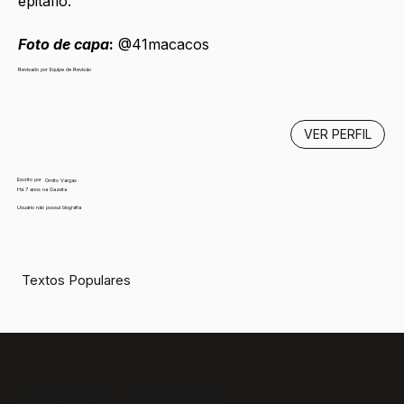
epitáfio.
Foto de capa
:
 @41macacos
Revisado por Equipe de Revisão
VER PERFIL
Escrito por
Ornito Vargas
Há 7 anos na Gazeta
Usuário não possui biografia
Textos Populares
Inscreva-se em nossa newsletter