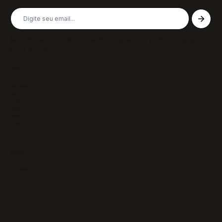
Receba nossas últimas notícias, colunas, podcasts e muito
mais, não perca!
Páginas
Sobre
Notícias/Textos
Colunas
GazeTVs
Podcasts
Revistas
Membros
Recursos
Política de Privacidade
Termos de Uso