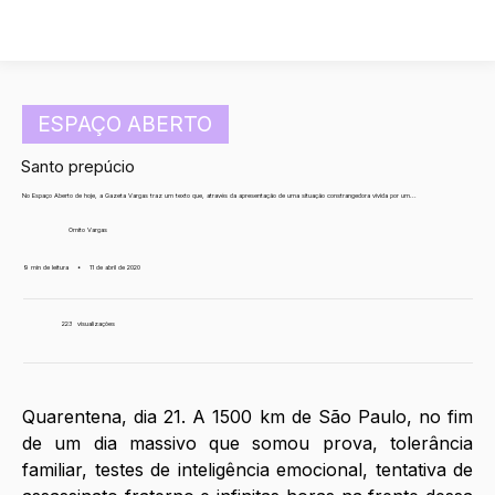
ESPAÇO ABERTO
Santo prepúcio
No Espaço Aberto de hoje, a Gazeta Vargas traz um texto que, através da apresentação de uma situação constrangedora vivida por um...
Ornito Vargas
9 min de leitura
•
11 de abril de 2020
223
visualizações
Quarentena, dia 21. A 1500 km de São Paulo, no fim 
de um dia massivo que somou prova, tolerância 
familiar, testes de inteligência emocional, tentativa de 