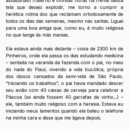
assassinato fraterno e infinitas horas na frente dessa 
tela que desejo explodir, me torno a cumprir a 
herética rotina dos que reclamam ortodoxamente de 
todos os dias das semanas, mesmo nas santas. Liguei 
para uma boa amiga que, como eu, é muito religiosa 
no que tange às más manias.
Ela estava ainda mais distante – coisa de 2300 km de 
Pinheiros, onde ela passa os dias estudando medicina 
– sentada na varanda da fazenda com o pai, no meio 
do nada do Piauí, vivendo a vida bucólica, própria 
dos idosos cansados da semi-vida de São Paulo. 
“Iniciando os trabalhos”, o pai havia mandado descer 
seu avião com 40 caixas de cerveja para celebrar a 
Páscoa (se ainda fossem 40 garrafas de vinho...) – 
ele, também muito religioso com a heresia. Estava eu 
iniciando meus lamentos quando ela bateu o telefone 
na minha cara e disse que me ligava depois.