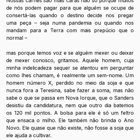
Nossas carnes são mais caras não só porque muitos 
de nós podem pagar para que alguém se ocupe de 
consertá-las quando o destino decide nos pregar 
uma peça – seja numa pandemia ou quando nos 
mandam para a Terra com mais prepúcio que o 
normal –
mas porque temos voz e se alguém mexer ou deixar 
de mexer conosco, gritamos. Aquele homem, cuja 
minha indelicadeza sequer se atentou em perguntar 
como lhes chamam, é realmente um sem-nome. Um 
homem número X, perdido no meio da soja e que 
nunca fora a Teresina, sabe fazer a soma, mas não 
sabe o que se passa em Nova Iorque, que o Sanders 
desistiu da candidatura, nem que outro dia batemos 
os 120 mil pontos. A bolsa para ele é só um feltro 
que ensaca o milho. Ele também não brinda o Ano 
Novo. Ele quase que não existe, não fosse a soja que 
ele ajuda a cultivar.