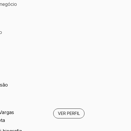
negócio
o
isão
 Vargas
VER PERFIL
eta
 biografia