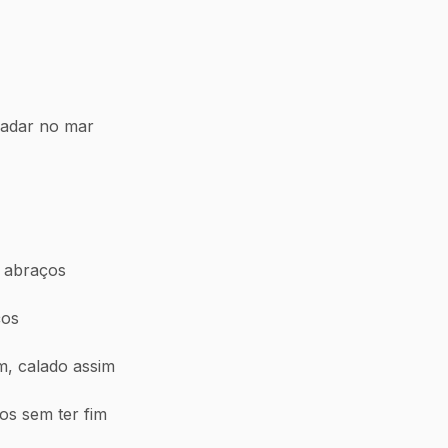
nadar no mar
 abraços
ços
m, calado assim
os sem ter fim