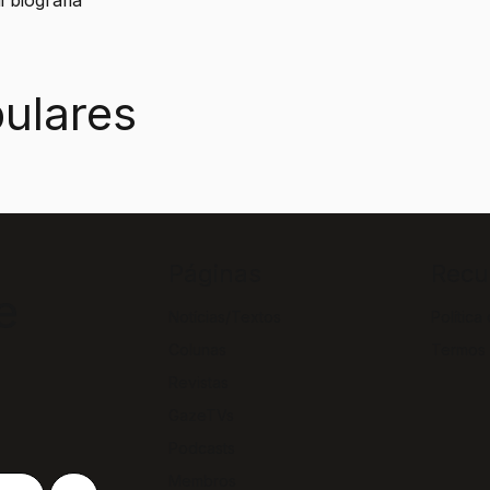
ulares
Páginas
Recu
e
Notícias/Textos
Política
Colunas
Termos
Revistas
GazeTVs
Podcasts
Membros