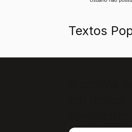
Textos Pop
Inscreva-s
em nossa
newsletter