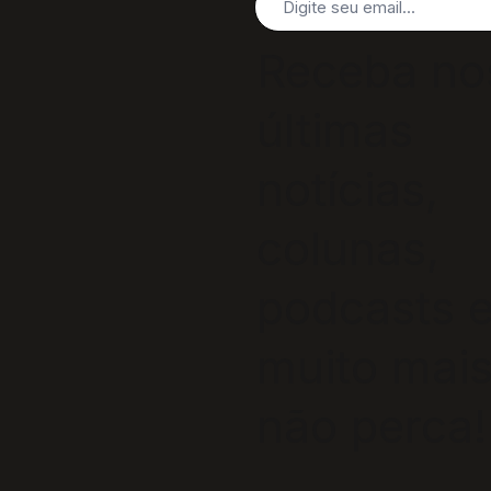
Receba no
últimas
notícias,
colunas,
podcasts 
muito mais
não perca!