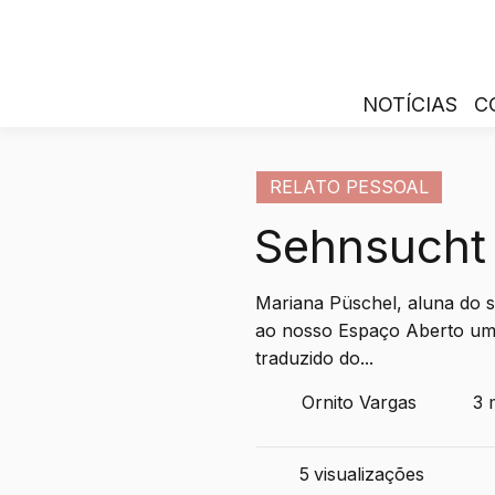
NOTÍCIAS
C
RELATO PESSOAL
Sehnsucht
Mariana Püschel, aluna do 
ao nosso Espaço Aberto um 
traduzido do...
Ornito Vargas
3 
5
visualizações