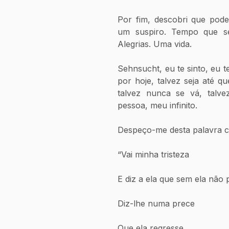
Por fim, descobri que pode s
um suspiro. Tempo que se 
Alegrias. Uma vida.
Sehnsucht, eu te sinto, eu t
por hoje, talvez seja até q
talvez nunca se vá, talve
pessoa, meu infinito.
Despeço-me desta palavra co
“Vai minha tristeza
E diz a ela que sem ela não 
Diz-lhe numa prece
Que ela regresse