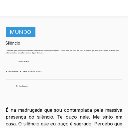
MUNDO
Silêncio
É na madrugada que sou contemplada pela massiva presença do silêncio. Te ouço nele. Me sinto em casa. O silêncio que eu ouço é sagrado. Percebo que
estava sentindo a sua falta apenas depois de sua ...
Carolina Setten
6 min de leitura
•
14 de dezembro de 2025
15
visualizações
É na madrugada que sou contemplada pela massiva 
presença do silêncio. Te ouço nele. Me sinto em 
casa. O silêncio que eu ouço é sagrado. Percebo que 