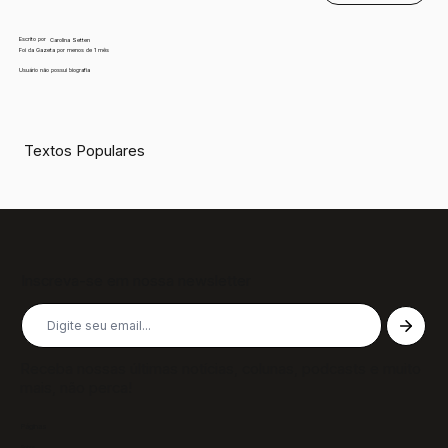
Escrito por
Carolina Setten
Foi da Gazeta por menos de 1 mês
Usuário não possui biografia
Textos Populares
Inscreva-se em nossa newsletter
Receba nossas últimas notícias, colunas, podcasts e muito
mais, não perca!
Páginas
Sobre