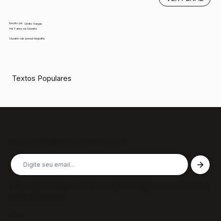
Escrito por
Ornito Vargas
Há 7 anos na Gazeta
Usuário não possui biografia
Textos Populares
Inscreva-se em nossa newsletter
Receba nossas últimas notícias, colunas, podcasts e muito
mais, não perca!
Páginas