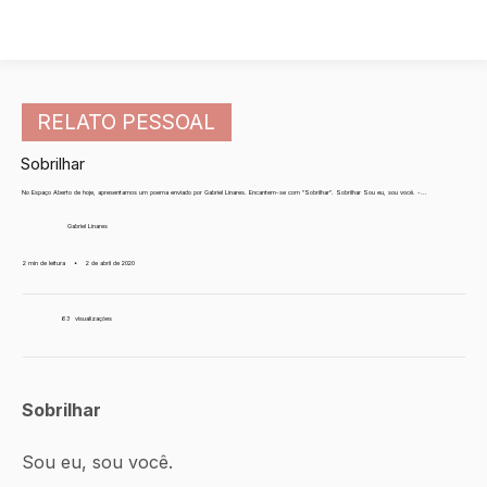
RELATO PESSOAL
Sobrilhar
No Espaço Aberto de hoje, apresentamos um poema enviado por Gabriel Linares. Encantem-se com "Sobrilhar". Sobrilhar Sou eu, sou você. -...
Gabriel Linares
2 min de leitura
•
2 de abril de 2020
63
visualizações
Sobrilhar
Sou eu, sou você.