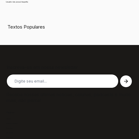
Usuário não possui biografia
Textos Populares
Inscreva-se em nossa newsletter
Receba nossas últimas notícias, colunas, podcasts e muito
mais, não perca!
Páginas
Sobre
Notícias/Textos
Colunas
GazeTVs
Podcasts