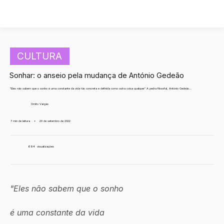
CULTURA
Sonhar: o anseio pela mudança de António Gedeão
"Eles não sabem que o sonho é uma constante da vida tão concreta e definida como outra coisa qualquer" A pedra filosofal, António Gedeão...
Ornito Vargas
7 min de leitura
•
20 de setembro de 2022
694
visualizações
"Eles não sabem que o sonho
é uma constante da vida