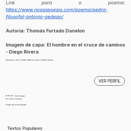
Link para o poema: 
https://www.nossapoesia.com/poema/pedra-
filosofal-antonio-gedeao/
Autoria: Thomás Furtado Danelon
Imagem de capa: El hombre en el cruce de caminos 
- Diego Rivera
Revisado por Artur Santilli, Guilherme Caruso e Beatriz Nassar
VER PERFIL
Escrito por
Ornito Vargas
Há 7 anos na Gazeta
Usuário não possui biografia
Textos Populares