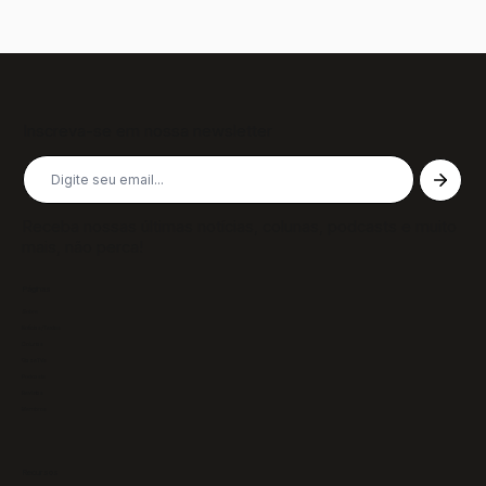
Inscreva-se em nossa newsletter
Receba nossas últimas notícias, colunas, podcasts e muito
mais, não perca!
Páginas
Sobre
Notícias/Textos
Colunas
GazeTVs
Podcasts
Revistas
Membros
Recursos