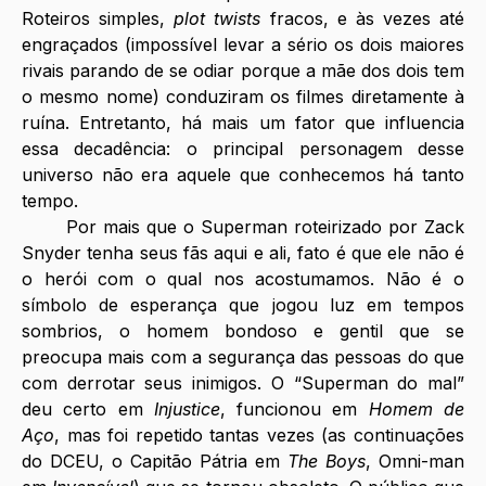
Roteiros simples, 
plot twists 
fracos, e às vezes até 
engraçados (impossível levar a sério os dois maiores 
rivais parando de se odiar porque a mãe dos dois tem 
o mesmo nome) conduziram os filmes diretamente à 
ruína. Entretanto, há mais um fator que influencia 
essa decadência: o principal personagem desse 
universo não era aquele que conhecemos há tanto 
tempo.
Por mais que o Superman roteirizado por Zack 
Snyder tenha seus fãs aqui e ali, fato é que ele não é 
o herói com o qual nos acostumamos. Não é o 
símbolo de esperança que jogou luz em tempos 
sombrios, o homem bondoso e gentil que se 
preocupa mais com a segurança das pessoas do que 
com derrotar seus inimigos. O “Superman do mal” 
deu certo em 
Injustice
, funcionou em 
Homem de 
Aço
, mas foi repetido tantas vezes (as continuações 
do DCEU, o Capitão Pátria em 
The Boys
, Omni-man 