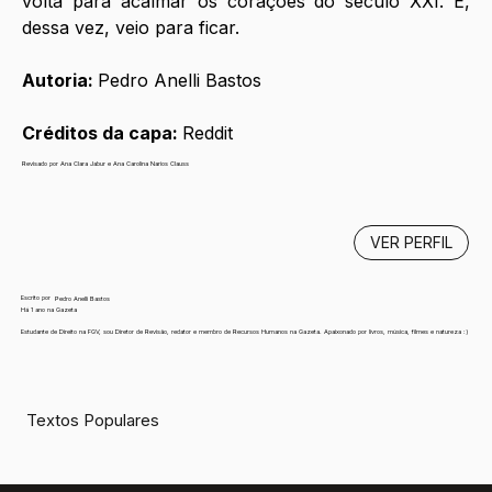
volta para acalmar os corações do século XXI. E, 
dessa vez, veio para ficar.
Autoria: 
Pedro Anelli Bastos
Créditos da capa: 
Reddit
Revisado por Ana Clara Jabur e Ana Carolina Narios Clauss
VER PERFIL
Escrito por
Pedro Anelli Bastos
Há 1 ano na Gazeta
Estudante de Direito na FGV, sou Diretor de Revisão, redator e membro de Recursos Humanos na Gazeta. Apaixonado por livros, música, filmes e natureza :)
Textos Populares