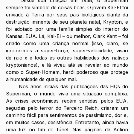
	Desde sua criação em 1938, o Superman 
sempre foi símbolo de coisas boas. O jovem Kal-El foi 
enviado à Terra por seus pais biológicos diante da 
destruição iminente de seu planeta natal, Krypton, e 
foi adotado por uma família simples do interior do 
Kansas, EUA. Lá, Kal-El – ou melhor, Clark Kent – foi 
criado como uma criança normal (isso, claro, se 
ignorarmos a super-força, super-velocidade, visão 
de raio-x e todas as outras habilidades dos nativos 
kryptonianos), e lá viveu até se revelar ao mundo 
como o Super-Homem, herói poderoso que protege 
a humanidade de qualquer mal. 
Nos anos iniciais das publicações das HQs do 
Superman, o mundo vivia uma situação complexa. 
As crises econômicas recém sentidas pelos EUA, 
seguidas pelo terror do Terceiro Reich, criaram um 
caminho fácil para sentimentos de pessimismo, dor e, 
em muitos casos, desistência. Entretanto, ainda havia 
uma luz no fim do túnel. Nas páginas da Action 