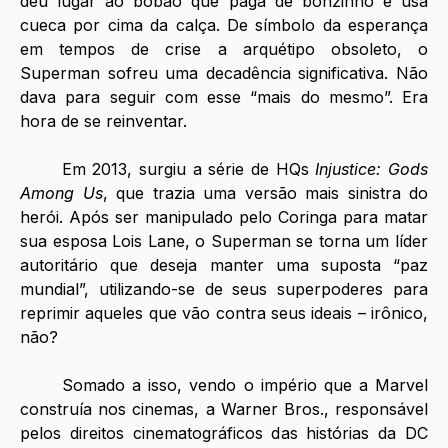
deu lugar ao bobão que paga de bonzinho e usa 
cueca por cima da calça. De símbolo da esperança 
em tempos de crise a arquétipo obsoleto, o 
Superman sofreu uma decadência significativa. Não 
dava para seguir com esse “mais do mesmo”. Era 
hora de se reinventar.
Em 2013, surgiu a série de HQs 
Injustice: Gods 
Among Us
, que trazia uma versão mais sinistra do 
herói. Após ser manipulado pelo Coringa para matar 
sua esposa Lois Lane, o Superman se torna um líder 
autoritário que deseja manter uma suposta “paz 
mundial”, utilizando-se de seus superpoderes para 
reprimir aqueles que vão contra seus ideais – irônico, 
não?
Somado a isso, vendo o império que a Marvel 
construía nos cinemas, a Warner Bros., responsável 
pelos direitos cinematográficos das histórias da DC 