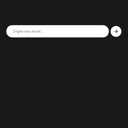
Inscreva-se em nossa newsletter
Receba nossas últimas notícias, colunas, podcasts e muito
mais, não perca!
Páginas
Sobre
Notícias/Textos
Colunas
GazeTVs
Podcasts
Revistas
Membros
Recursos
Política de Privacidade
Termos de Uso