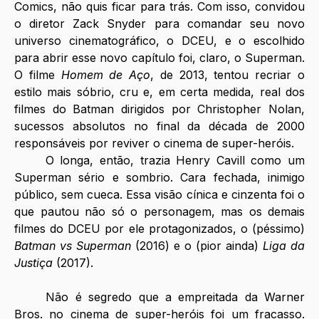
Comics, não quis ficar para trás. Com isso, convidou 
o diretor Zack Snyder para comandar seu novo 
universo cinematográfico, o DCEU, e o escolhido 
para abrir esse novo capítulo foi, claro, o Superman. 
O filme 
Homem de Aço
, de 2013, tentou recriar o 
estilo mais sóbrio, cru e, em certa medida, real dos 
filmes do Batman dirigidos por Christopher Nolan, 
sucessos absolutos no final da década de 2000 
responsáveis por reviver o cinema de super-heróis.
O longa, então, trazia Henry Cavill como um 
Superman sério e sombrio. Cara fechada, inimigo 
público, sem cueca. Essa visão cínica e cinzenta foi o 
que pautou não só o personagem, mas os demais 
filmes do DCEU por ele protagonizados, o (péssimo) 
Batman vs Superman
 (2016) e o (pior ainda) 
Liga da 
Justiça
 (2017).
Não é segredo que a empreitada da Warner 
Bros. no cinema de super-heróis foi um fracasso. 