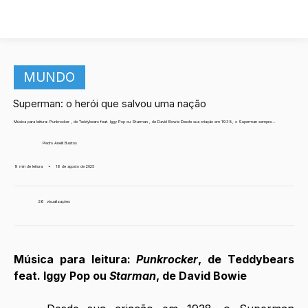
MUNDO
Superman: o herói que salvou uma nação
Música para leitura: Punkrocker , de Teddybears feat. Iggy Pop ou Starman , de David Bowie Desde sua criação em 1938, o Superman sempre...
Pedro Anelli Bastos
9 min de leitura
•
16 de agosto de 2025
26
visualizações
Música para leitura: 
Punkrocker
, de Teddybears 
feat. Iggy Pop ou 
Starman
, de David Bowie